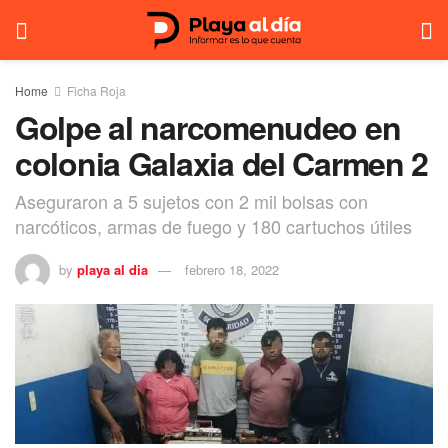
Home
Ficha Roja
Golpe al narcomenudeo en
colonia Galaxia del Carmen 2
Aseguraron a 5 sujetos con 2 mil bolsas con
narcóticos, armas de fuego y 180 cartuchos útiles
by
playa al dia
febrero 18, 2022