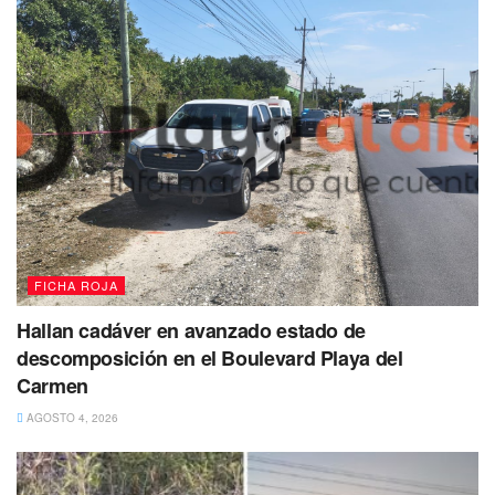
una motocicleta marca Itálica, tipo Ws150, mismo que los
apuntó con lo que parecía ser un arma de fuego y tras una
persecución fue interceptado sobre la calle Gruta, donde
abandonó su motocicleta para subirse a una camioneta
marca Chevrolet, en la cual se encontraban a bordo otros 4
sujetos.
FICHA ROJA
Hallan cadáver en avanzado estado de
descomposición en el Boulevard Playa del
Carmen
AGOSTO 4, 2026