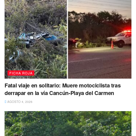
Te recomendamos leer:
Identifican cuerpo hallado en
cuartería de la Sm 68 de Cancún; fue asesinado
Los policías solicitaron a los tripulantes descender del
vehículo y tras una inspección de seguridad encontraron 2
armas cortas calibre 9 milímetros abastecidas cada una
con 17 cartuchos, 1 chaleco balístico con la leyenda
Policía Quintana Roo, más de 180 cartuchos de diversos
calibres, más de 2 mil bolsas con posibles narcóticos
FICHA ROJA
como marihuana, cocaína,
cristal
y piedra.
Fatal viaje en solitario: Muere motociclista tras
derrapar en la vía Cancún-Playa del Carmen
AGOSTO 4, 2026