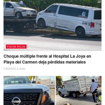
Golpe al narcomenudeo en colonia
Galaxia del Carmen 2.
FICHA ROJA
Por lo anterior, los asegurados fueron puestos a
Choque múltiple frente al Hospital La Joya en
disposición de la
Fiscalía General de la República
donde
Playa del Carmen deja pérdidas materiales
determinarán su situación legal.
AGOSTO 3, 2026
Tags:
Narcóticos