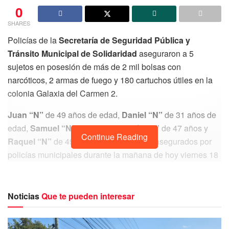
0
SHARES
Policías de la
Secretaría de Seguridad Pública y
Tránsito Municipal de Solidaridad
aseguraron a 5
sujetos en posesión de más de 2 mil bolsas con
narcóticos, 2 armas de fuego y 180 cartuchos útiles en la
colonia Galaxia del Carmen 2.
Juan “N”
de 49 años de edad,
Daniel “N”
de 31 años de
edad,
Samuel “N”
de 22 años,
María “N”
de 47 años y
Continue Reading
Raquel “N”
de 49 años de edad, fueron asegurados por
policías municipales durante la mañana de hoy viernes 18
de febrero, tras atender un reporte al número de
emergencias 911 sobre una persona con arma de fuego en
la avenida Chemuyil con avenida Colosio.
Noticias
Que te pueden interesar
En el lugar los oficiales observaron a un sujeto a bordo de