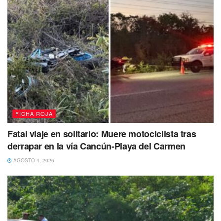
Y es que la
originaria de Chiapas
al notar la presencia
policial comenzó a mostrar una actitud evasiva y
emprendió la huida, intentando deshacerse de sus
pertenencias
tiró al suelo una bolsa con 70 envoltorios
de posible marihuana, cinco envoltorios más con lo
que parece ser la droga ‘cristal’ además de 44 dosis
del polvo con características de la cocaína y 72
envoltorios con posible crack además de dos
teléfonos celulares
.
FICHA ROJA
Fatal viaje en solitario: Muere motociclista tras
derrapar en la vía Cancún-Playa del Carmen
AGOSTO 4, 2026