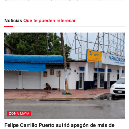
Cabe mencionar que
el promedio de ocupación
hospitalaria es de 0.4 % en la zona norte
y de 0.5 % en
la zona sur, mientras que
los casos en seguimiento
Noticias
Que te pueden interesar
subieron de 166 a 241.
La
Secretaría de Salud del estado
también dio a
conocer que el avance de la vacunación se mantiene
en 3,561,987 vacunas
aplicadas desde enero del 2021 a
la fecha,
sin nuevas dosis sumadas a los registros en
la última semana.
ZONA MAYA
Felipe Carrillo Puerto sufrió apagón de más de