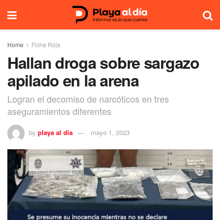
Home
Ficha Roja
Hallan droga sobre sargazo
apilado en la arena
Logran el decomiso de narcóticos en tres
aseguramientos diferentes
by
playa al dia
mayo 1, 2023