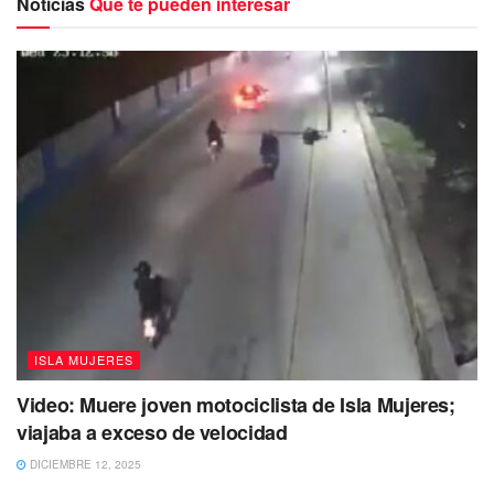
Noticias
Que te pueden interesar
Al quedar desvanecido en el piso, su acompañante busco
ayuda, arribando
paramédicos de la Cruz Roja
.
Por suerte todo quedó en un susto, aunque
el hombre fue
trasladado al hospital integral
para que le realizaran una
valoración más a fondo y recibiera la atención
correspondiente.
ISLA MUJERES
Video: Muere joven motociclista de Isla Mujeres;
viajaba a exceso de velocidad
DICIEMBRE 12, 2025