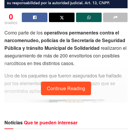
0
SHARES
Como parte de los
operativos permanentes contra el
narcomenudeo, policías de la Secretaría de Seguridad
Pública y tránsito Municipal de Solidaridad
realizaron el
aseguramiento de más de 200 envoltorios con posibles
narcóticos en tres distintos casos.
Uno de los paquetes que fueron asegurados fue hallado
por los elementos policiacos sobre el sargazo que se
Continue Reading
encontraba apilado en una de las playas.
Noticias
Que te pueden interesar