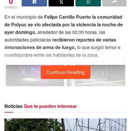
0
SHARES
En el municipio de
Felipe Carrillo Puerto la comunidad
de Polyuc se vio afectada por la violencia la noche de
ayer domingo,
alrededor de las 00:30 horas, las
autoridades policiacas
recibieron reportes de varias
detonaciones de arma de fuego,
lo que surgió temor e
incertidumbre entre los habitantes de la zona.
Continue Reading
Noticias
Que te pueden interesar
De acuerdo con los informes que se recabo en el lugar,
señala que fue la policía rural quien llego al sitio de los
hechos como primeros respondientes para acordonar