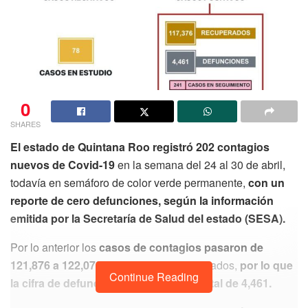
0
SHARES
El estado de Quintana Roo registró 202 contagios
nuevos de Covid-19
en la semana del 24 al 30 de abril,
todavía en semáforo de color verde permanente,
con un
reporte de cero defunciones, según la información
emitida por la Secretaría de Salud del estado (SESA).
Por lo anterior los
casos de contagios pasaron de
121,876 a 122,078
total de casos acumulados,
por lo que
Continue Reading
la cifra de defunciones quedó en un total de 4,461.