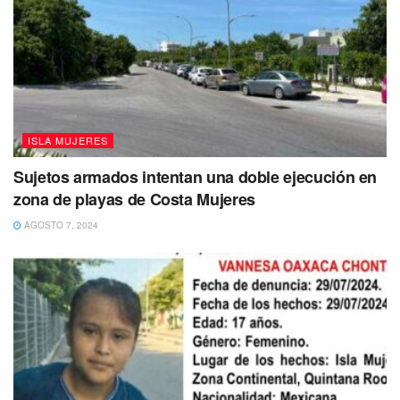
emprendieron rápidas maniobras de resucitación que
finalmente no tuvieron resultado.
Nada de lo realizado pudo devolverle la vida, tras el
fulminante ataque al corazón.
ISLA MUJERES
Sujetos armados intentan una doble ejecución en
Nota 1: Con imágenes e información de Noti Isla Mujeres
zona de playas de Costa Mujeres
AGOSTO 7, 2024