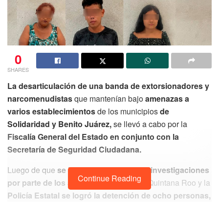
0
SHARES
La desarticulación de una banda de extorsionadores y
narcomenudistas
que mantenían bajo
amenazas a
varios establecimientos
de los municipios
de
Solidaridad y Benito Juárez,
se llevó a cabo por la
Fiscalía General del Estado en conjunto con la
Secretaría de Seguridad Ciudadana.
Luego de que
se llevaran a cabo varias investigaciones
Continue Reading
por parte de los agentes de la FGE
de Quintana Roo y la
Policía Estatal se logró la detención de ocho personas,
en las que se encuentran
seis hombres y dos mujeres.