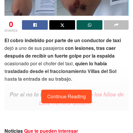
0
SHARES
El cobro indebido por parte de un conductor de taxi
dejó a uno de sus pasajeros
con lesiones, tras caer
después de recibir un fuerte golpe por la espalda
ocasionado por el chofer del taxi,
quien lo había
trasladado desde el fraccionamiento Villas del Sol
hasta la entrada de su trabajo.
Por si no lo leíste
¿Quién mueve los hilos de
Continue Reading
Luis Herrera Quiam?
Y es que según los datos recabados,
el pasajero abordó
un vehículo rotulado presuntamente con el número
económico 1270
del
Sindicato de Taxistas Lázaro
Noticias
Que te pueden interesar