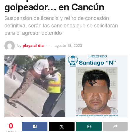
golpeador… en Cancún
Suspensión de licencia y retiro de concesión
definitiva, serán las sanciones que se solicitarán
para el agresor detenido
by
playa al dia
agosto 18, 2023
0
SHARES