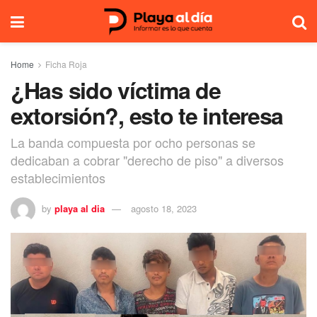
Home
Ficha Roja
¿Has sido víctima de
extorsión?, esto te interesa
La banda compuesta por ocho personas se
dedicaban a cobrar "derecho de piso" a diversos
establecimientos
by
playa al dia
agosto 18, 2023