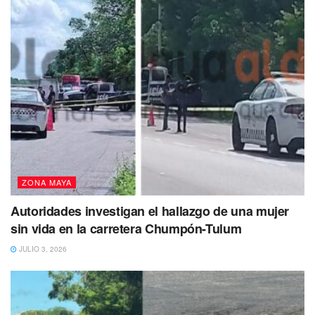
todas y
cada una de las acusaciones realizadas en su
contra
, esto a pesar de las
evidencias que fueron
presentadas
por el ex edil José Esquivel Vargas,
para
poder comprobar la deuda de dos millones de pesos
que mantiene la actual edil de Felipe Carrillo Puerto.
ZONA MAYA
Autoridades investigan el hallazgo de una mujer
sin vida en la carretera Chumpón-Tulum
JULIO 3, 2026
De igual manera
se debe tener en cuenta que los
abogados de José Esquivel Vargas
ante el testimonio