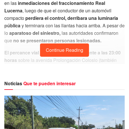
en las
inmediaciones del fraccionamiento Real
Lucerna
, luego de que el conductor de un automóvil
compacto
perdiera el control, derribara una luminaria
pública
y terminara con las llantas hacia arriba. A pesar de
lo
aparatoso del siniestro,
las autoridades confirmaron
que
no se presentaron personas lesionadas.
Continue Reading
El percance vial ocurrió aproximadamente a las 23:00
horas
sobre la avenida Prolongación Colosio (también
conocida como la carretera El Tintal), justo
a la altura de
la avenida Gorriones.
Noticias
Que te pueden interesar