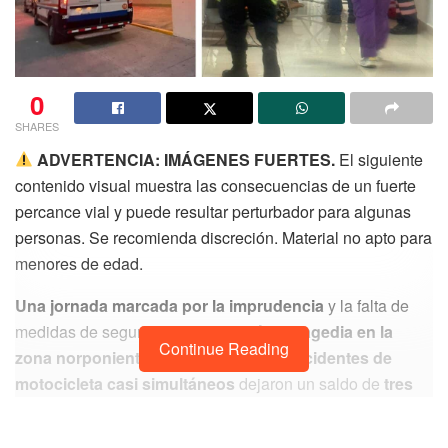
0
SHARES
ADVERTENCIA: IMÁGENES FUERTES.
El siguiente
contenido visual muestra las consecuencias de un fuerte
percance vial y puede resultar perturbador para algunas
personas. Se recomienda discreción. Material no apto para
menores de edad.
Una jornada marcada por la imprudencia
y la falta de
medidas de seguridad via
l terminó en tragedia en la
Continue Reading
zona norponiente de la ciudad.
Dos
accidentes de
motocicleta casi simultáneos
dejaron un saldo de
tres
jovencitos lesionados,
entre ellos dos menores de edad.
Uno de los pequeños se debate entre la vida y la