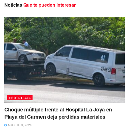
muerte
en un hospital local.
Noticias
Que te pueden interesar
Los percances
ocurrieron en los caminos de las
comunidades aledañas de Nuevo Noh-Bec
y
Los
Faisanes
, encendiendo las alarmas de las autoridades de
tránsito.
FICHA ROJA
Choque múltiple frente al Hospital La Joya en
Playa del Carmen deja pérdidas materiales
AGOSTO 3, 2026