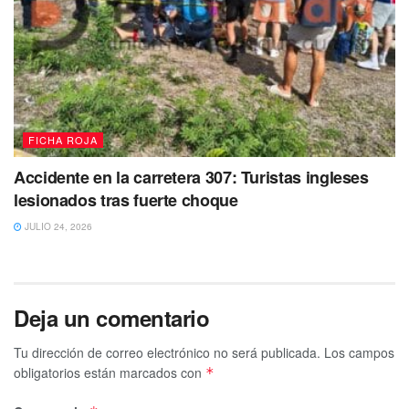
vulnerabilidad vial
En ambos siniestros, l
as autoridades de tránsito
confirmaron factores comunes
que agravaron la
situación:
ninguno de los tripulantes portaba casco de
seguridad
ni equipo de protección básico.
Asimismo,
FICHA ROJA
se constató que los conductores
carecían de la
Accidente en la carretera 307: Turistas ingleses
documentación correspondiente
para circular en dichas
lesionados tras fuerte choque
unidades motorizadas.
JULIO 24, 2026
Deja un comentario
Tu dirección de correo electrónico no será publicada.
Los campos
obligatorios están marcados con
*
Vecinos exigen mano dura a la SSC y