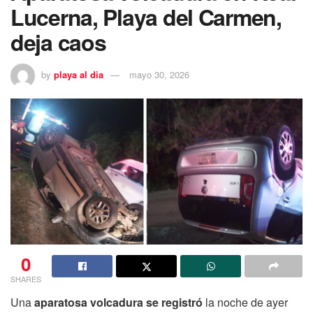
Lucerna, Playa del Carmen,
deja caos
by
playa al dia
mayo 30, 2026
0
SHARES
Una
aparatosa volcadura se registró
la noche de ayer