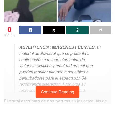
0
SHARES
ADVERTENCIA: IMÁGENES FUERTES.
El
material audiovisual que se presenta a
continuación contiene elementos de
violencia explícita y crueldad animal que
pueden resultar altamente sensibles o
perturbadores para el espectador. Se
recomienda discreción. Prohibida su
reproducción ante menores de edad.
Continue Reading
El brutal asesinato de dos perritas
en las cercanías de
los c
ampos de fútbol “Los Delfines”
no solo representa
un acto de crueldad animal desmedida, sino que
deja en