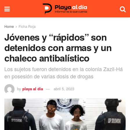
Home
Ficha Roja
Jóvenes y “rápidos” son
detenidos con armas y un
chaleco antibalístico
Los sujetos fueron detenidos en la colonia Zazil-Há
en posesión de varias dosis de drogas
by
playa al dia
abril 5, 2023