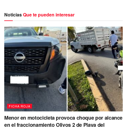
Noticias
Que te pueden interesar
Cuando patrullaban sobre las avenidas CTM con 45, de la
colonia Zazil-ha, la Policía Preventiva aseguró a Caleb “N”
de 21 años, originario de Chiapas y Gilmer “N” de 24 años,
oriundo de esta entidad, el cual tenía entre sus
pertenencias un arma de fuego y 5 cartuchos útiles.
Asimismo tras una inspección a ambos sujetos los
oficiales encontraron 7 envoltorios con cocaína, 4 con
marihuana, 12 con el narcótico conocido como cristal y 6
con la droga llamada piedra.
FICHA ROJA
Menor en motocicleta provoca choque por alcance
en el fraccionamiento Olivos 2 de Playa del