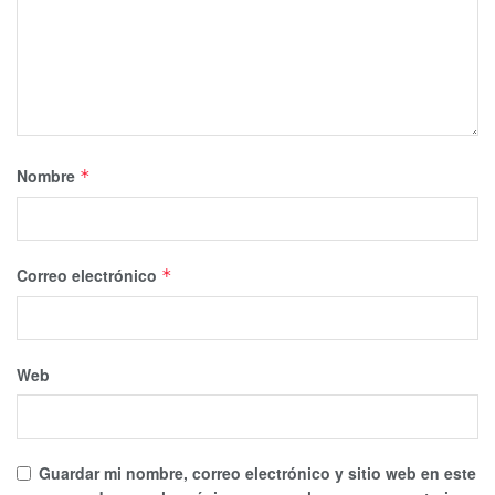
relaciones familiares y, en especial a las que mantienes
con quienes representar la figura de los padres o de las
personas mayores. Piscis, tendrás la oportunidad de
tomarte algunas libertades, pero no esperes estar muy
cómodo en los momentos de confrontación. Deja volar tu
imaginación y expresa tus ideas más locas.
Nombre
*
Correo electrónico
*
Web
Guardar mi nombre, correo electrónico y sitio web en este