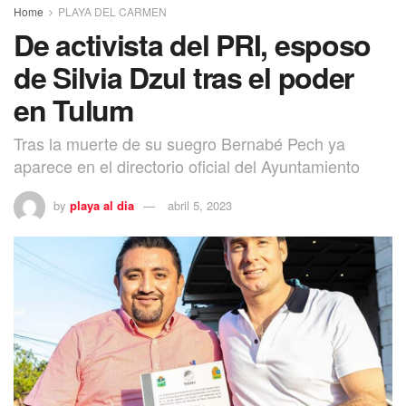
Home
PLAYA DEL CARMEN
De activista del PRI, esposo
de Silvia Dzul tras el poder
en Tulum
Tras la muerte de su suegro Bernabé Pech ya
aparece en el directorio oficial del Ayuntamiento
by
playa al dia
abril 5, 2023