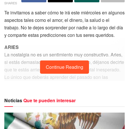
SHARES
Te invitamos a saber cómo te irá este miércoles en algunos
aspectos tales como el amor, el dinero, la salud o el
trabajo. No te dejes sorprender por nadie a lo largo del día
y comparte estas predicciones con tus seres queridos.
ARIES
La nostalgia no es un sentimiento muy constructivo. Aries,
si estás demasiado centrado en el pasado, déjanos decirte
Continue Reading
que te estás arriesgando a un choque frontal inesperado.
Lo único que deberás aprender del pasado son las
lecciones para vivir mejor en el presente y futuro. Mira a tu
alrededor y quiere a todos los que están aquí y ahora. Esta
semana te apetecerá conocer caras nuevas y te llenará de
Noticias
Que te pueden interesar
ver cosas diferentes. Estas nuevas personalidad te abrirán
nuevos horizontes.
TAURO