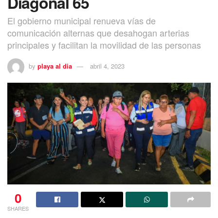
Diagonal 65
El gobierno municipal renueva vías de
comunicación alternas que desahogan arterias
principales y facilitan la movilidad de las personas
by
playa al dia
abril 4, 2023
0
SHARES