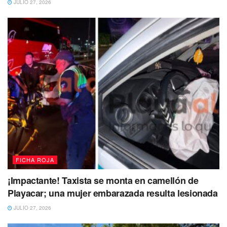
pertinentes.
JULIO 27, 2026
Te puede interesar Leer
FICHA ROJA
¡Impactante! Taxista se monta en camellón de
Playacar; una mujer embarazada resulta lesionada
JULIO 27, 2026