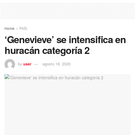
Home
PAÍS
‘Genevieve’ se intensifica en
huracán categoría 2
by
user
agosto 18, 2020