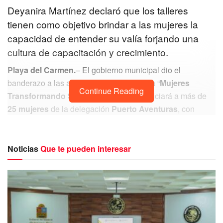
Deyanira Martínez declaró que los talleres
tienen como objetivo brindar a las mujeres la
capacidad de entender su valía forjando una
cultura de capacitación y crecimiento.
Playa del Carmen.
– El gobierno municipal dio el
banderazo a las actividades del programa “
Mujeres
Continue Reading
Transformando Solidaridad
”, que beneficiará a más de
25 mujeres
de la delegación
Puerto Aventuras
, con
talleres de
crecimiento personal, desarrollo de
proyectos
y emprendedurismo; buscando incidir en su
desarrollo y bienestar
.
Noticias
Que te pueden interesar
Arranca programa “Mujeres Transformando Solidaridad”
A través de la Secretaría de Justicia Social y Participación