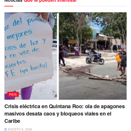
San Lucas, Baja California Sur (BCS).
El fenómeno meteorológico registra vientos máximos
sostenidos de 160 kilómetros por hora, con rachas de 185
kilómetros por hora y un desplazamiento hacia el oeste-
noroeste de 80 kilómetros por hora.
Las bandas nubosas de “Genevieve” generan lluvias
intensas en los estados de Guerrero, Oaxaca, Michoacán,
Colima, Jalisco y Nayarit.
Deberán tener unidades limpias y
desinfectadas
https://t.co/FStcOEyqS5
— playaaldia (@playaaldia)
August 18, 2020
PAÍS
Crisis eléctrica en Quintana Roo: ola de apagones
De acuerdo con las proyecciones del Servicio
masivos desata caos y bloqueos viales en el
Meteorológico Nacional (SMN), el punto de máximo
Caribe
acercamiento con las costas de México podría registrarse
AGOSTO 5, 2026