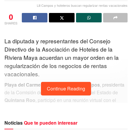
Lili Campos y hoteleros buscan regularizar rentas vacacionales
0
SHARES
La diputada y representantes del Consejo
Directivo de la Asociación de Hoteles de la
Riviera Maya acuerdan un mayor orden en la
regularización de los negocios de rentas
vacacionales.
Playa del Carmen.-
La diputada
Lili Campos
, presidenta
Continue Reading
de la Comisión de justicia del Congreso del Estado de
Quintana Roo
, participó en una reunión virtual con el
Consejo Directivo de la
Asociación de Hoteles
de la
Riviera Maya, quienes expresaron sus inquietudes, ante la
Noticias
Que te pueden interesar
actualidad que vive este destino, así como la solicitud del
mayor orden en la
regularización
de los negocios de