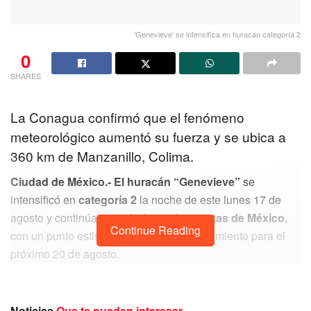
'Genevieve' se intensifica en huracán categoría 2
0
SHARES
La Conagua confirmó que el fenómeno
meteorológico aumentó su fuerza y se ubica a
360 km de Manzanillo, Colima.
Ciudad de México.-
El huracán “Genevieve”
se
intensificó en
categoría 2
la noche de este lunes 17 de
agosto y continúa acercándose a las
costas de México
,
Continue Reading
con un punto estimado de máximo acercamiento para el
próximo 20 de agosto.
De acuerdo con la Comisión Nacional del Agua
(Conagua), el huracán se ubica 360 kilómetros al sur de
Manzanillo, Colima, y 805 kilómetros al sureste de Cabo
Noticias
Que te pueden interesar