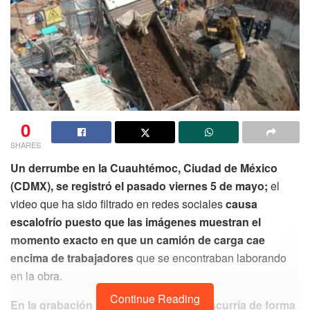
0
SHARES
Un derrumbe en la Cuauhtémoc, Ciudad de México
(CDMX), se registró el pasado viernes 5 de mayo;
el
video que ha sido filtrado en redes sociales
causa
escalofrío puesto que las imágenes muestran el
momento exacto en que un camión de carga cae
encima de trabajadores
que se encontraban laborando
en la obra.
Continue Reading
En la grabación se observa cómo transcurría de forma