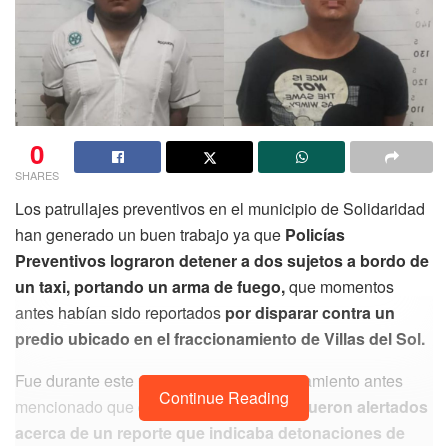
0
SHARES
Los patrullajes preventivos en el municipio de Solidaridad
han generado un buen trabajo ya que
Policías
Preventivos lograron detener a dos sujetos a bordo de
un taxi, portando un arma de fuego,
que momentos
antes habían sido reportados
por disparar contra un
predio ubicado en el fraccionamiento de Villas del Sol.
Fue durante este patrullaje en el fraccionamiento antes
Continue Reading
mencionado que
elementos policiacos fueron alertados
acerca de un reporte que indicaba detonaciones de