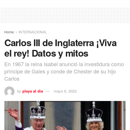
Home
INTERNACIONAL
Carlos III de Inglaterra ¡Viva
el rey! Datos y mitos
En 1967 la reina Isabel anunció la investidura como
príncipe de Gales y conde de Chester de su hijo
Carlos
by
playa al dia
mayo 6, 2023