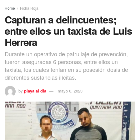
Home
Ficha Roja
Capturan a delincuentes;
entre ellos un taxista de Luis
Herrera
Durante un operativo de patrullaje de prevención,
fueron aseguradas 6 personas, entre ellos un
taxista, los cuales tenían en su posesión dosis de
diferentes sustancias ilícitas.
by
playa al dia
mayo 6, 2023