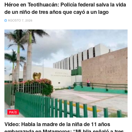
Héroe en Teotihuacán: Policía federal salva la vida
de un niño de tres años que cayó a un lago
#Discreción
Imágenes del derrumbe de hoy
en una obra de calle Peñoles, en la colonia
AGOSTO 7, 2026
Valle Gómez de la @AlcCuahtemocMx.
Los empleados Julio de 29 y Juan Antonio
de 25, fueron reportados fuera de peligro.
@SandraCuevas
ya clausuró la obra.
pic.twitter.com/G579y2t1Rx
— Fuentes David (@davidfuentes_)
May 6,
2023
Las imágenes están dando la vuela en redes sociales y
el video del derrumbe en la Cuauhtémoc ya suma
diversos comentarios como:
Es un milagro que estén vivos.
PAÍS
Qué desgracia.
Video: Habla la madre de la niña de 11 años
embarazada en Matamoros: “Mi hija señaló a tres