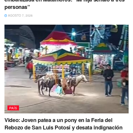
Pero siguen otorgando miles de permisos para
personas”
construir y nadie supervisa.
AGOSTO 7, 2026
El derrumbe se registró en una obra para la
construcción de más de 60 departamentos
en la
colonia Valle Gómez, de la alcaldía Cuauhtémoc de la
CDMX.
Tres trabajadores resultaron lesionados cuando el
camión de carga cayó
como se observa en el video antes
referido.
El incidente ocasionó movilización de autoridades y
cuerpos de emergencia
al sitio. La obra fue suspendida.
PAÍS
Video: Joven patea a un pony en la Feria del
Rebozo de San Luis Potosí y desata indignación