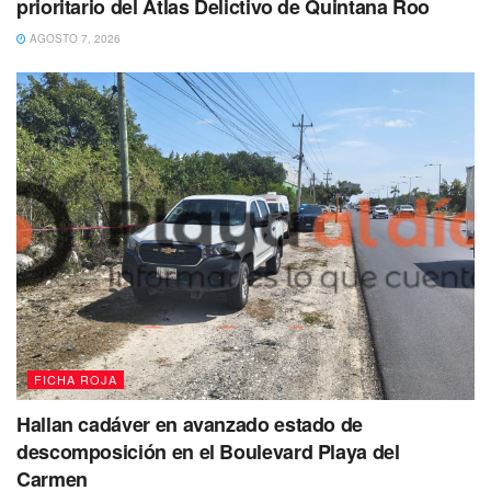
prioritario del Atlas Delictivo de Quintana Roo
AGOSTO 7, 2026
Los dos hombres a bordo de este
taxi con número
económico 2049
fueron sorprendidos manipulando un
arma de fuego,
por lo que al notar la presencia
policiaca, rápidamente se dieron a la fuga,
situación que
generó
la persecución de este automóvil
por las calles
del fraccionamiento.
FICHA ROJA
Cabe mencionar que tras una larga persecución, los
Hallan cadáver en avanzado estado de
policías preventivos lograron darle alcance y asegurar
descomposición en el Boulevard Playa del
el automóvil,
por lo que procedieron
a realizar la
Carmen