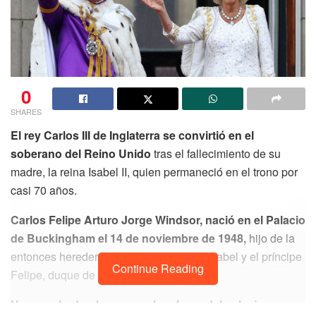
0
SHARES
El rey Carlos III de Inglaterra se convirtió en el
soberano del Reino Unido
tras el fallecimiento de su
madre, la reina Isabel II, quien permaneció en el trono por
casi 70 años.
Carlos Felipe Arturo Jorge Windsor, nació en el Palacio
de Buckingham el 14 de noviembre de 1948,
hijo de la
entonces heredera al trono, la princesa Isabel y el príncipe
Continue Reading
Felipe, duque de Edimburgo.
Una muchedumbre esperaba afuera del palacio a que