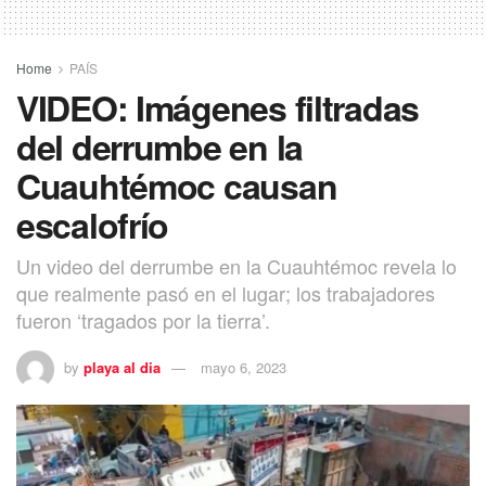
Home
PAÍS
VIDEO: Imágenes filtradas
del derrumbe en la
Cuauhtémoc causan
escalofrío
Un video del derrumbe en la Cuauhtémoc revela lo
que realmente pasó en el lugar; los trabajadores
fueron ‘tragados por la tierra’.
by
playa al dia
mayo 6, 2023