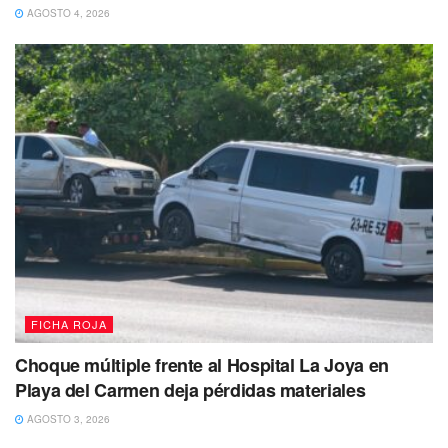
AGOSTO 4, 2026
vehículo Nissan Versa, sobre la avenida Lilis,
del
mencionado fraccionamiento, entre sus pertenencias se
les encontró
7 envoltorios con marihuana, 8 con la
droga llamada piedra, 10 con el narcótico conocido
como cristal y 1 con cocaína.
FICHA ROJA
Choque múltiple frente al Hospital La Joya en
Playa del Carmen deja pérdidas materiales
AGOSTO 3, 2026