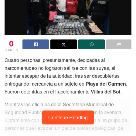
0
SHARES
Cuatro personas, presuntamente, dedicadas al
narcomenudeo no lograron salirse con las suyas, al
intentar escapar de la autoridad, tras ser descubiertas
entregando mercancía a un sujeto en
Playa del Carmen
.
Fueron detenidas en el fraccionamiento
Villas del Sol
.
Mientras los oficiales de la Secretaría Municipal de
Seguridad Pública de Solidaridad recorrían la avenida
Continue Reading
Libramiento con avenida CTM, observaron a un grupo de
personas que llevaban un par de bolsas ecológicas, de
ellas, sacaron bolsitas de plástico que en su interior tenía