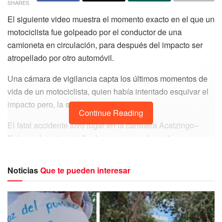
SHARES
El siguiente video muestra el momento exacto en el que un
motociclista fue golpeado por el conductor de una
camioneta en circulación, para después del impacto ser
atropellado por otro automóvil.
Una cámara de vigilancia capta los últimos momentos de
vida de un motociclista, quien había intentado esquivar el
impacto pero, la suerte no le acompañó.
Continue Reading
El fatal accidente tuvo lugar en la carretera Acatzingo–
Xalapa, durante este fin de semana por la mañana en un
paraje que es conocido por los lugareños como El Trébol.
Noticias
Que te pueden interesar
La indignación ante la fatal muerte del conductor de la
motocicleta ha crecido entre los usuarios de redes
sociales, quienes señalan el actuar del automovilista al
acelerar su camioneta y no intentar detener el impacto