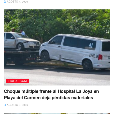
Tags:
Drogas
playa de carmen
AGOSTO 4, 2026
FICHA ROJA
Choque múltiple frente al Hospital La Joya en
Playa del Carmen deja pérdidas materiales
AGOSTO 3, 2026