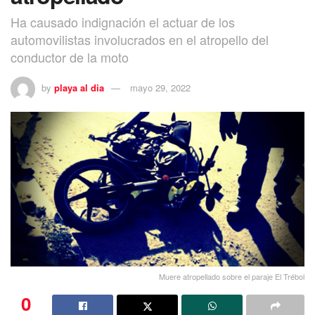
Ha causado indignación el actuar de los
automovilistas involucrados en el atropello del
conductor de la moto
by
playa al dia
mayo 29, 2022
Muere atropellado sobre el paraje El Trébol
0