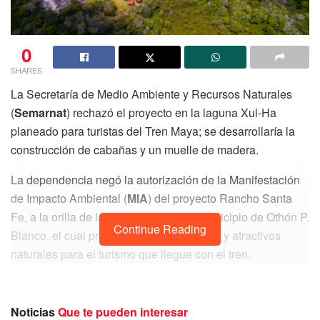
0
SHARES
La Secretaría de Medio Ambiente y Recursos Naturales
(
Semarnat
) rechazó el proyecto en la laguna Xul-Ha
planeado para turistas del Tren Maya; se desarrollaría la
construcción de cabañas y un muelle de madera.
La dependencia negó la autorización de la Manifestación
de Impacto Ambiental (
MIA
) del proyecto Rancho Santa
Fe, a la orilla de la laguna de XulHa, municipio de Othón P.
Continue Reading
Blanco, el cual pretendía ofrecer cabañas y atractivos
naturales para el turismo que llegue con el tren.
Con el proyecto federal del
Tren Maya
se busca un
aumento en la llegada de personas del norte, centro y sur
Noticias
Que te pueden interesar