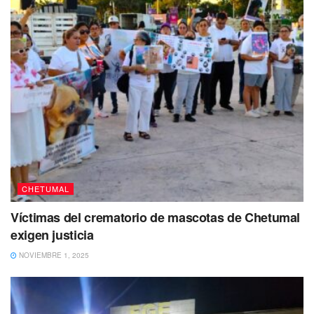
Sin embargo, al dar a conocer el resolutivo,
Semarnat
determinó que fue negativo porque hacer trabajos en ese
predio a la orilla de la laguna Xul-Ha puede dañar el
ambiente.
#Agatha
pone en alerta a Quintana Roo via
@playaaldia
https://t.co/Ry9J3VeTop
pic.twitter.com/vJfR0fMraU
— playaaldia (@playaaldia)
May 29, 2022
CHETUMAL
El documento precisa que para construir ese tipo de
Víctimas del crematorio de mascotas de Chetumal
infraestructura, se prevé una inversión de medio millón de
exigen justicia
pesos, considerando que el 10%, es decir 50 mil pesos, es
NOVIEMBRE 1, 2025
para las medidas de prevención y mitigación del proyecto.
El predio tiene una superficie total de 208 mil 621.33
metros cuadrados y se localiza en la localidad de Xul-Há,