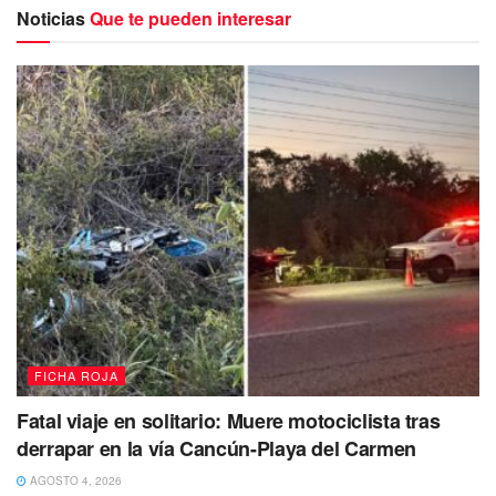
Noticias
Que te pueden interesar
El accidente se originó cuando
el chofer de una combi
FICHA ROJA
colectiva,
que transitaba sobre el carril izquierdo, realizó
un
cambio brusco de dirección
hacia la derecha con la
Fatal viaje en solitario: Muere motociclista tras
intención de ingresar de manera intempestiva a un
derrapar en la vía Cancún-Playa del Carmen
paradero
. Al no respetar la distancia de seguridad ni los
AGOSTO 4, 2026