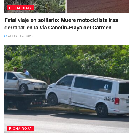
evitar tragedias en zonas habitacionales de alta afluencia.
FICHA ROJA
Fatal viaje en solitario: Muere motociclista tras
derrapar en la vía Cancún-Playa del Carmen
AGOSTO 4, 2026
FICHA ROJA