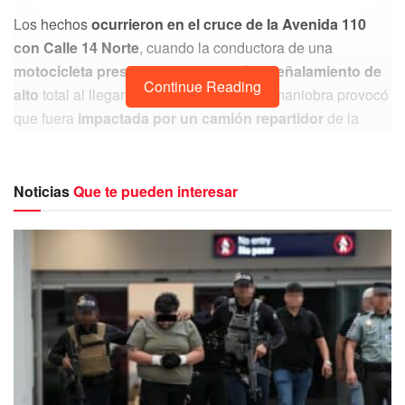
Los hechos
ocurrieron en el cruce de la
Avenida 110
con Calle 14 Norte
, cuando la conductora de una
motocicleta presuntamente ignoró el señalamiento de
Continue Reading
alto
total al llegar a la intersección. Esta maniobra provocó
que fuera
impactada por un camión repartidor
de la
empresa
Z Gas
, el cual transitaba con
preferencia de
paso.
Noticias
Que te pueden interesar