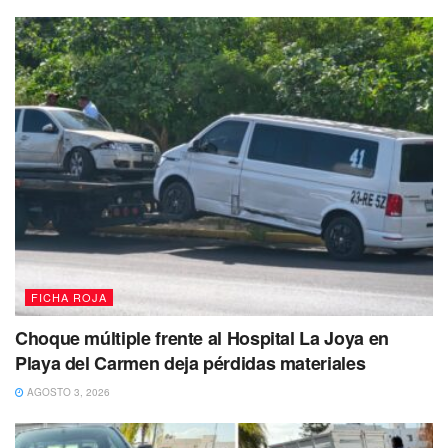
espejos,
terminó cortándole la circulación al
motociclista
, quien no pudo evitar el impacto y
cayó
violentamente contra el asfalto.
Paramédicos acudieron al sitio
para brindar los primeros
auxilios al lesionado, quien presentó una probable
lesión
en el hombro y contusiones severas en la pierna
. Tras
ser estabilizado, se determinó
su traslado para una
valoración médica completa.
FICHA ROJA
Choque múltiple frente al Hospital La Joya en
Playa del Carmen deja pérdidas materiales
AGOSTO 3, 2026