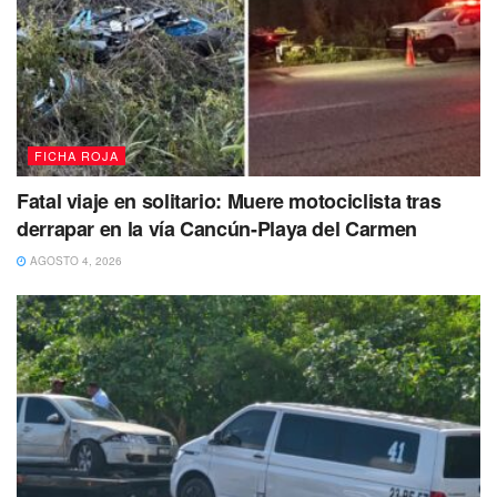
Autoridades de vialidad recordaron que la actitud
de
los involucrados en un siniestro
es determinante
; en esta
ocasión, la prepotencia del
“combista”
solo logró agravar
su
situación legal y administrativa ante el sindicato.
FICHA ROJA
Fatal viaje en solitario: Muere motociclista tras
derrapar en la vía Cancún-Playa del Carmen
AGOSTO 4, 2026