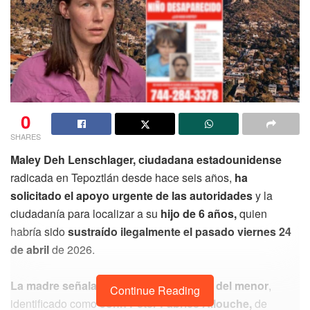
0
SHARES
Maley Deh Lenschlager, ciudadana estadounidense
radicada en Tepoztlán desde hace seis años,
ha
solicitado el apoyo urgente de las autoridades
y la
ciudadanía para localizar a su
hijo de 6 años,
quien
habría sido
sustraído ilegalmente el pasado viernes 24
de abril
de 2026.
La madre señala directamente al padre del menor
,
Continue Reading
identificado como
John Peter Fabrice Allouche,
de