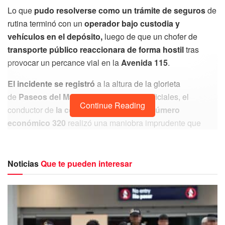
Lo que
pudo resolverse como un trámite de seguros
de
rutina terminó con un
operador bajo custodia y
vehículos en el depósito,
luego de que un chofer de
transporte público reaccionara de forma hostil
tras
provocar un percance vial en la
Avenida 115
.
El incidente se registró
a la altura de la glorieta
de
Paseos del Mayab
. Según reportes oficiales, el
Continue Reading
conductor de
la combi marcada con el
número
económico 320
realizó una maniobra imprudente que
terminó
cerrándole el paso a una camioneta
conducida
por una mujer, impactándola de costado.
Noticias
Que te pueden interesar