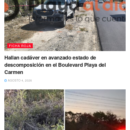
FICHA ROJA
Hallan cadáver en avanzado estado de
descomposición en el Boulevard Playa del
Carmen
AGOSTO 4, 2026
Ante la
falta de voluntad para llegar a un arreglo
y el
comportamiento del chofer, ambas unidades
fueron
enganchadas por la grúa y remitidas al corralón
municipal.