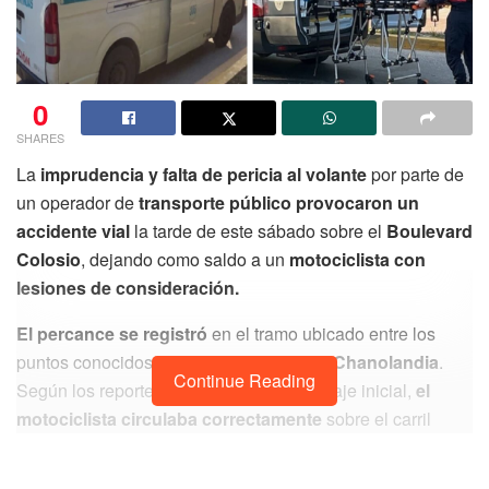
0
SHARES
La
imprudencia y falta de pericia al volante
por parte de
un operador de
transporte público provocaron un
accidente vial
la tarde de este sábado sobre el
Boulevard
Colosio
, dejando como saldo a un
motociclista con
lesiones de consideración.
El percance se registró
en el tramo ubicado entre los
puntos conocidos como
Real Lucerna y Chanolandia
.
Continue Reading
Según los reportes preliminares y el peritaje inicial,
el
motociclista circulaba correctamente
sobre el carril
derecho de la vía
con dirección al poniente.