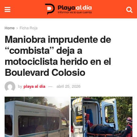
Home
Ficha Roja
Maniobra imprudente de
“combista” deja a
motociclista herido en el
Boulevard Colosio
by
playa al dia
abril 25, 2026