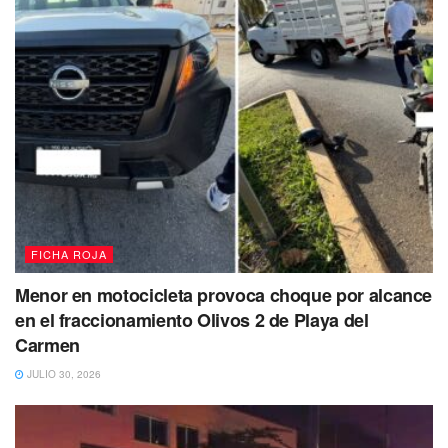
Debido a que
las unidades quedaron obstruyendo
parte de la vía,
el tráfico en la zona se vio afectado
durante varios minutos.
Elementos de Tránsito Municipal
se hicieron cargo del deslinde de responsabilidades
y
del abanderamiento del sitio para evitar otro percance.
FICHA ROJA
Menor en motocicleta provoca choque por alcance
en el fraccionamiento Olivos 2 de Playa del
Carmen
JULIO 30, 2026