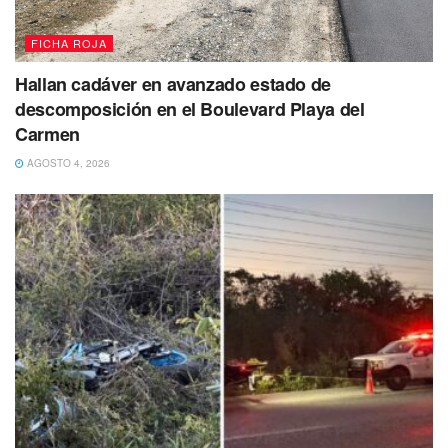
FICHA ROJA
Hallan cadáver en avanzado estado de
descomposición en el Boulevard Playa del
Carmen
AGOSTO 4, 2026
Por su parte,
el conductor de la pesada unidad
fue
presentado ante las
autoridades de manera preventiva
.
Sin embargo, se espera que la aseguradora gestione la
liberación del vehículo en las próximas horas, ya que
el
peritaje inicial señala que el camión no tuvo
responsabilidad
en el siniestro.
Llamado a la prevención:
Las autoridades de
seguridad vial exhortan nuevamente a los motociclistas a
respetar estrictamente los señalamientos de tránsito para