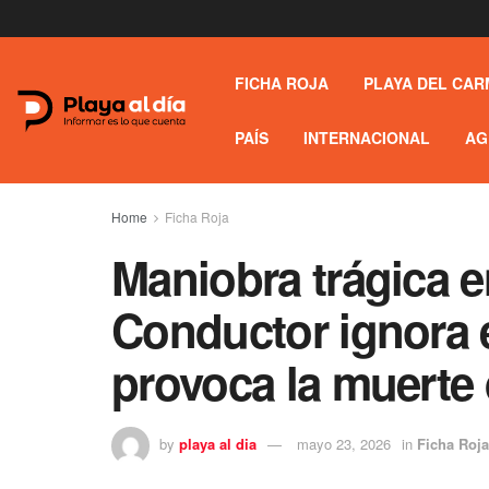
FICHA ROJA
PLAYA DEL CAR
PAÍS
INTERNACIONAL
AG
Home
Ficha Roja
Maniobra trágica en
Conductor ignora e
provoca la muerte 
by
playa al dia
mayo 23, 2026
in
Ficha Roja