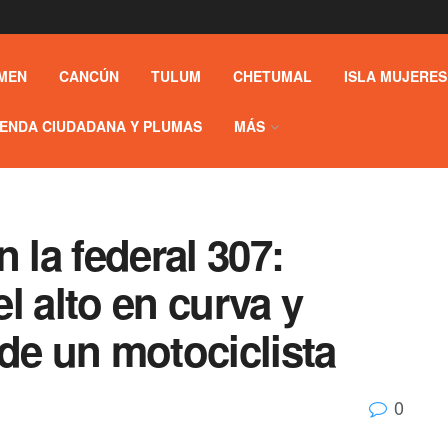
MEN
CANCÚN
TULUM
CHETUMAL
ISLA MUJERES
ENDA CIUDADANA Y PLUMAS
MÁS
 la federal 307:
l alto en curva y
de un motociclista
0