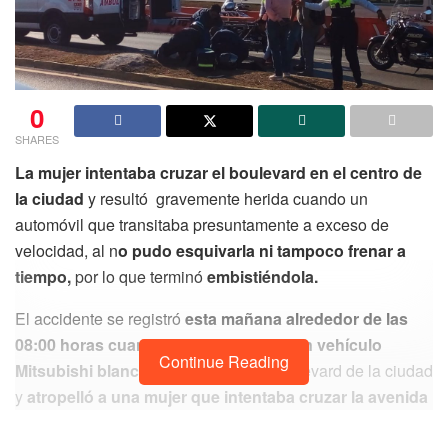
0
SHARES
La mujer intentaba cruzar el boulevard en el centro de
la ciudad
y resultó gravemente herida cuando un
automóvil que transitaba presuntamente a exceso de
velocidad, al n
o pudo esquivarla ni tampoco frenar a
tiempo,
por lo que terminó
embistiéndola.
El accidente se registró
esta mañana alrededor de las
08:00 horas cuando el conductor de un vehículo
Continue Reading
Mitsubishi blanco
transitaba por el boulevard de la ciudad
y
atropelló a una mujer que intentaba cruzar la avenida
50 a la altura de Playa Progreso
, la cual está ubicada en