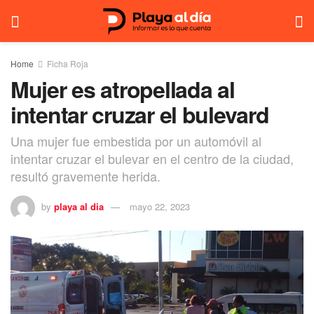
Home
Ficha Roja
Mujer es atropellada al
intentar cruzar el bulevard
Una mujer fue embestida por un automóvil al
intentar cruzar el bulevar en el centro de la ciudad,
resultó gravemente herida.
by
playa al dia
mayo 22, 2023