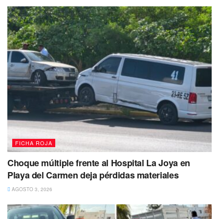
además los agentes policiacos aseguraron al conductor y
fue trasladado a los separos de Seguridad Pública y
Tránsito de Solidaridad
para que responda por los daños
ocasionados en este percance.
No dejes de Leer
FICHA ROJA
Choque múltiple frente al Hospital La Joya en
Playa del Carmen deja pérdidas materiales
AGOSTO 3, 2026