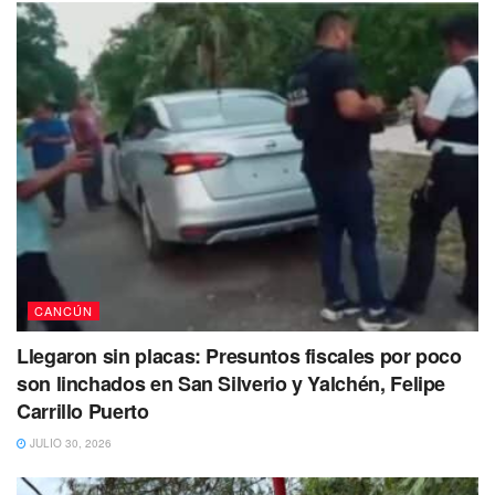
autoridades agradecerían mucho que por favor te
comuniques al 998 881 7150 ext.2130.
También se busca a: Ever Jiménez Legaria
Ever Jiménez Legaria de 23 años
fue visto por última vez
por sus familiares el 23 de mayo de 2023 en Cancún,
Quintana Roo.
CANCÚN
Llegaron sin placas: Presuntos fiscales por poco
son linchados en San Silverio y Yalchén, Felipe
Carrillo Puerto
JULIO 30, 2026