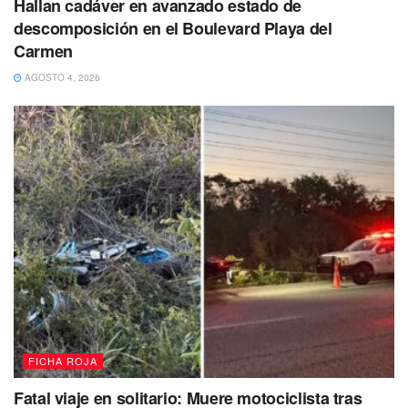
Hallan cadáver en avanzado estado de
descomposición en el Boulevard Playa del
Más tarde
en una segunda diligencia en otro punto de
Carmen
la ciudad,
fueron los
elementos de K9 quienes
AGOSTO 4, 2026
aseguraron una caja con posibles drogas
en una
paquetería de esta ciudad, esto luego de que
un oficial
canino le realizó un marcaje de alerta mientras
inspeccionaba la zona.
Tras estos operativos,
las drogas fueron aseguradas
y
puestas a disposición de la
Fiscalía General del Estado
(FGE).
para las indagaciones correspondientes.
FICHA ROJA
Fatal viaje en solitario: Muere motociclista tras