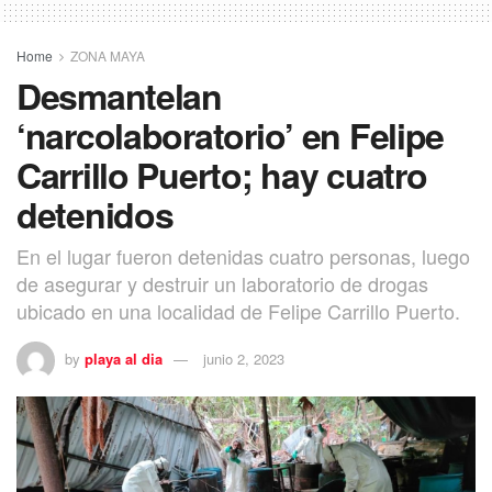
Home
ZONA MAYA
Desmantelan
‘narcolaboratorio’ en Felipe
Carrillo Puerto; hay cuatro
detenidos
En el lugar fueron detenidas cuatro personas, luego
de asegurar y destruir un laboratorio de drogas
ubicado en una localidad de Felipe Carrillo Puerto.
by
playa al dia
junio 2, 2023