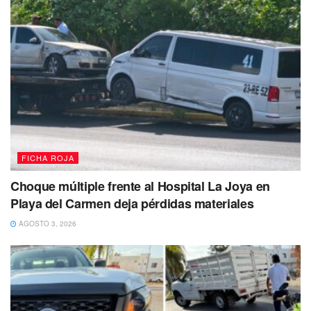
partidos políticos, personal del IEQROO, del IDAIPQROO,
del Tribunal de Justicia Administrativa, SEFIPLAN, como
de todas las personas que se sumaron a este curso taller.
Tags:
IEQROO
FICHA ROJA
Choque múltiple frente al Hospital La Joya en
Playa del Carmen deja pérdidas materiales
AGOSTO 3, 2026