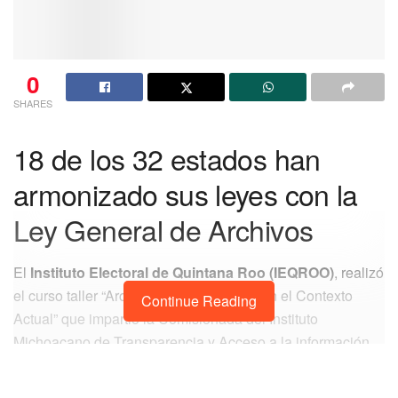
0
SHARES
18 de los 32 estados han
armonizado sus leyes con la
Ley General de Archivos
El
Instituto Electoral de Quintana Roo (IEQROO)
, realizó
el curso taller “Archivo y Transparencia en el Contexto
Continue Reading
Actual” que impartió la Comisionada del Instituto
Michoacano de Transparencia y Acceso a la información
Pública, Mtra. Areli Yamilet Navarrete Naranjo, el cual tuvo
como objetivo cumplir con lo establecido en la
Ley