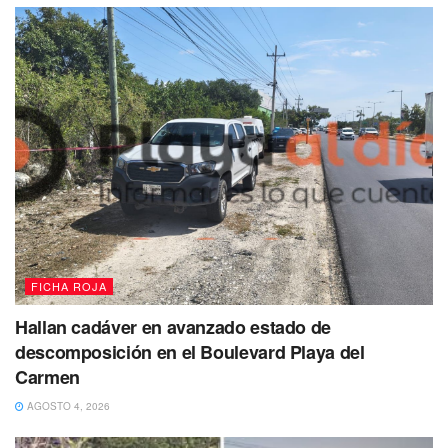
se encuentran en proceso legislativo, tal es el caso de
Quintana Roo
.
Dio a conocer que, la consecuencia por destruir archivos
históricos contempla medidas de cautelares y
responsabilidades en materia administrativas y penales.
Te recomendamos leer:
Vigilará Cofepris marcha del
orgullo LGBT+
Detienen a sujeto con arma en
#PlayademCarmen
FICHA ROJA
Elementos de la Secretaría de Seguridad
Hallan cadáver en avanzado estado de
Pública y Tránsito municipal de Solidaridad,
descomposición en el Boulevard Playa del
aseguraron a un masculino, quien portaba
Carmen
un arma de fuego sin cartuchos en la
avenida Diagonal 75 con calle 28 y 30 de la
AGOSTO 4, 2026
colonia Ejidal
pic.twitter.com/t483YrFtYG