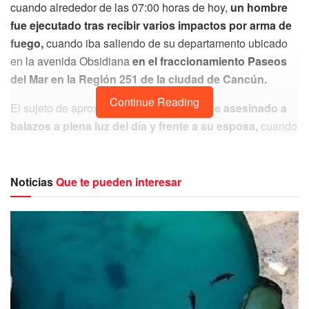
cuando alrededor de las 07:00 horas de hoy,
un hombre
fue ejecutado tras recibir varios impactos por arma de
fuego,
cuando iba saliendo de su departamento ubicado
en la avenida Obsidiana
en el fraccionamiento Paseos
del Mar en la Región 251 de la ciudad de Cancún.
Continue Reading
El sujeto de aproximadamente 20 años
fue asesinado a
balazos a plena luz del día y frente a su esposa,
cuando
salia de su departamento con rumbo a su trabajo para
iniciar sus labores, pero desafortunadamente
fue
interceptado por un hombre, con quien se presume
Noticias
Que te pueden interesar
intercambio algunas palabras
y posteriormente atacar a
balazos y darle muerte.