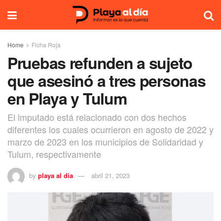
Home
Ficha Roja
Pruebas refunden a sujeto
que asesinó a tres personas
en Playa y Tulum
El imputado está relacionado con dos hechos
diferentes los cuales ocurrieron en agosto de 2022 y
marzo de 2023 en los municipios de Solidaridad y
Tulum, respectivamente
by
playa al dia
abril 21, 2023