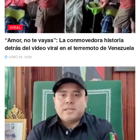
juntaron. Miguel Encalada aprovechaste a
mi hermana fuera de su vida, pero Dios no
duerme. Descansa en paz hermana te amo!
“
VIRAL
No dejes de Leer
“Amor, no te vayas”: La conmovedora historia
detrás del video viral en el terremoto de Venezuela
JUNIO 26, 2026