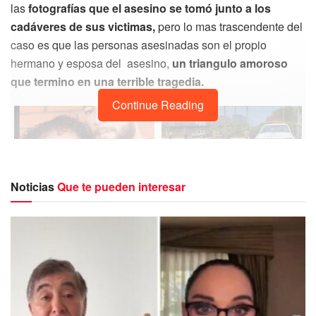
las
fotografías que el asesino se tomó junto a los
cadáveres de sus victimas,
pero lo mas trascendente del
caso es que las personas asesinadas son el propio
hermano y esposa del asesino,
un triangulo amoroso
que termino en una terrible tragedia.
Continue Reading
Noticias
Que te pueden interesar
De acuerdo a la información confirmada
el miércoles
pasado en la tarde, por el medio de comunicación 7
news Belize
, este crimen se trataría de un triángulo
amoroso con un terrible final, ya que terminó con
dos
personas asesinadas y toda una familia devastada por
este terrible hecho de violencia