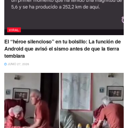
mi hermana mayor. ¿Pero sabes qué es lo
que más me entristece? Las especulaciones
que circulan en las redes sociales son
hilarantes. Este idiota de hombre m@tó a mi
hermana mientras dormía. Mi hermana fue
VIRAL
asesinada temprano esta mañana antes del
El “héroe silencioso” en tu bolsillo: La función de
amanecer. Fue a la casa de su hermano y
Android que avisó el sismo antes de que la tierra
sacó a su hermano de su casa a las 3:00
temblara
a.m. Regresaron a su casa y no sé qué
altercado tuvieron afuera pero le disparó a
JUNIO 27, 2026
su hermano afuera del negocio, abrió una
ventana y jaló su hermano adentro. Luego
entró y mató a mi hermana en su habitación.
Luego sacó a mi hermana afuera y la colocó
encima de su hermano e inventó una historia
de que los atrapó juntos. Que psicópata
haría eso??? Cuando escuché la historia de
inmediato, supe que no era verdad, pero
cuando entré y vi la escena, las piezas se