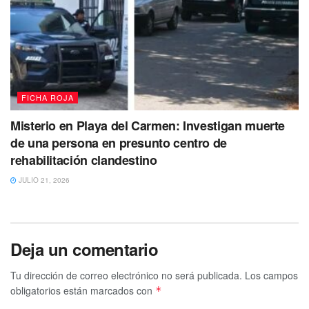
trabaja en coordinación con la Fiscalía General del Estado
junto a las instancias Federales y Estatales para dar con
los perpetradores de los delitos, a lo que le pide la
ciudadanía el apoyo, cooperación y sobre todo que
realicen las denuncias correspondientes para poder
realizar las investigaciones.
FICHA ROJA
Misterio en Playa del Carmen: Investigan muerte
de una persona en presunto centro de
rehabilitación clandestino
JULIO 21, 2026
Deja un comentario
Tu dirección de correo electrónico no será publicada.
Los campos
obligatorios están marcados con
*