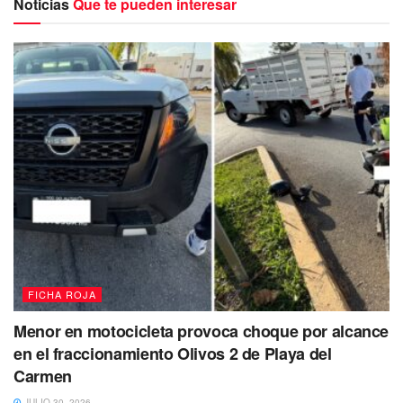
Noticias
Que te pueden interesar
Ante el pánico y la histeria ocasionada por el sujeto, el
personal del bar optó por evacuar a todos del lugar.
El solitario atacante huyó caminando con rumbo hacia
la avenida Las Naciones, de manera que al arribo de
los uniformados el sujeto ya no se encontraba en el
lugar del ataque.
Afortunadamente además de los daños materiales,
no
hubo lesionados ni víctimas mortales
que lamentar.
FICHA ROJA
Menor en motocicleta provoca choque por alcance
en el fraccionamiento Olivos 2 de Playa del
Carmen
JULIO 30, 2026