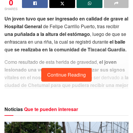
0
SHARES
Un joven tuvo que ser ingresado en calidad de grave al
Hospital General
de Felipe Carrillo Puerto, tras recibir
una puñalada a la altura del estómago
, luego de que se
enfrascara en una riña, la cual se registró durante
el baile
que se realizaba en la comunidad de Tixcacal Guardia.
Como resultado de esta herida de gravedad,
el joven
lesionado una vez que se logro estabilizar sus signos
Continue Reading
vitales en el nosocomio del lugar,
debió ser derivado a
la
ciudad de Chetumal para que pudiera recibir una mejor
atención médica.
Según la información proporcionada por fuentes oficiales,
Noticias
Que te pueden interesar
se dio a conocer que durante la madrugada de este
jueves se registró este lamentable hecho sangriento
en la comunidad maya a
ntes mencionada, todo derivado