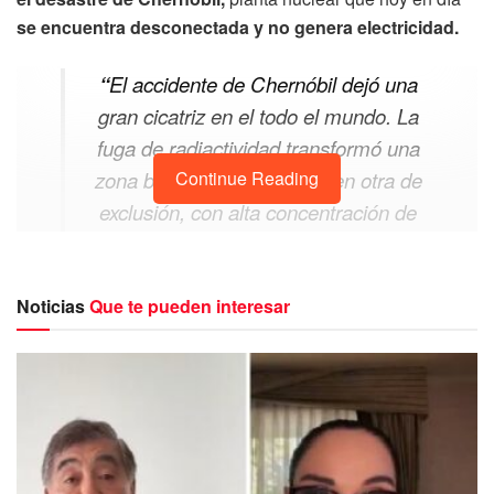
se encuentra desconectada y no genera electricidad.
“
El accidente de Chernóbil dejó una
gran cicatriz en el todo el mundo. La
fuga de radiactividad transformó una
zona bonita y desarrollada en otra de
Continue Reading
exclusión, con alta concentración de
radiación”, dijo el presidente ucraniano,
Volodímir Zelenski.
Noticias
Que te pueden interesar
El 26 de abril de 1986 una explosión destruyó el cuarto
reactor de la planta
y liberó grandes cantidades de
material radioactivo a la atmósfera.
Fue transportado por
el viento a zonas de Ucrania, Bielorrusia, Rusia y
también a Escandinavia y otras partes de Europa.
La primera foto de la planta de Chernóbil,