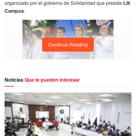
organizado por el gobierno de Solidaridad que preside
Lili
Campos
.
Continue Reading
Noticias
Que te pueden interesar
La tarde de este jueves, madres y padres de familia se
dieron cita con sus pequeños en la cancha de béisbol de
la
alcaldía de Puerto Aventuras
. Cabe mencionar que de
manera simultánea también se realizó un festival para
niños y niñas del fraccionamiento
Villas del Sol
.
El alcalde de Puerto Aventuras, Gilberto