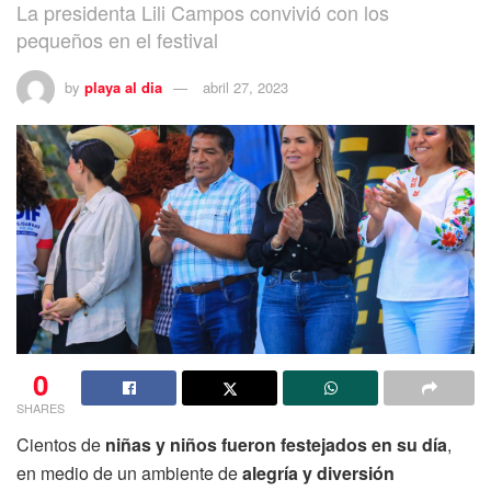
La presidenta Lili Campos convivió con los
pequeños en el festival
by
playa al dia
abril 27, 2023
0
SHARES
Cientos de
niñas y niños fueron festejados en su día
,
en medio de un ambiente de
alegría y diversión