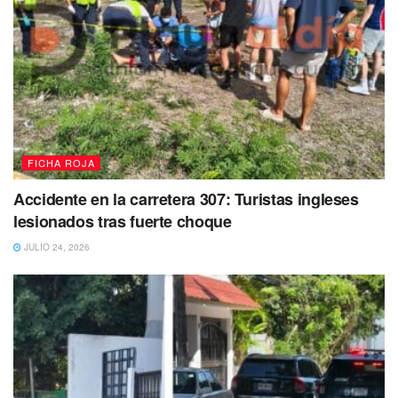
podido lograr su cometido, que es
sembrar el miedo y el
terror en los trabajadores y principalmente en los
comercios,
ya que los comercios están trabajando de la
mano muy directamente con nosotros”.
FICHA ROJA
Accidente en la carretera 307: Turistas ingleses
lesionados tras fuerte choque
JULIO 24, 2026
Debido a lo anterior el mando policiaco, Raúl Tassinari
pidió a la población que confíen en su trabajo y que pronto
se verán los resultados de las investigaciones, ya que se