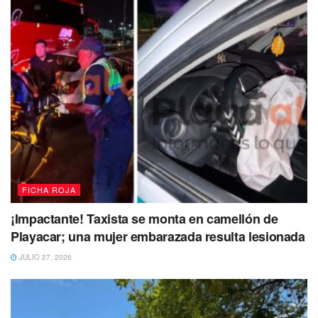
un negocio de comida recibió disparos con arma de
fuego,
presuntamente como medida de extorsión al dueño
de la taquería ubicada en el fraccionamiento Galaxias del
Carmen 1, el secretario de Seguridad Pública se refirió al
tema, señalado que estos hechos son una respuesta al
trabajo que se está realizando en el municipio.
FICHA ROJA
¡Impactante! Taxista se monta en camellón de
Playacar; una mujer embarazada resulta lesionada
JULIO 27, 2026