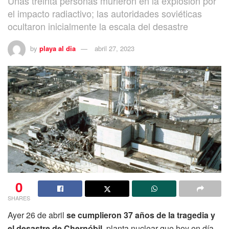
Unas treinta personas murieron en la explosión por
el impacto radiactivo; las autoridades soviéticas
ocultaron inicialmente la escala del desastre
by
playa al dia
abril 27, 2023
0
SHARES
Ayer 26 de abril
se cumplieron 37 años de la tragedia y
el desastre de Chernóbil,
planta nuclear que hoy en día