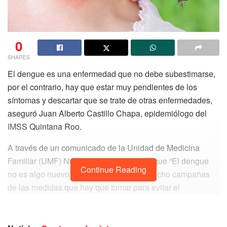
0
SHARES
El dengue es una enfermedad que no debe subestimarse,
por el contrario, hay que estar muy pendientes de los
síntomas y descartar que se trate de otras enfermedades,
aseguró Juan Alberto Castillo Chapa, epidemiólogo del
IMSS Quintana Roo.
A través de un comunicado de la Unidad de Medicina
Familiar (UMF) No. 19 del IMSS, agregó que “El dengue
Continue Reading
no es algo nuevo, y el Sector Salud ha hecho campañas
de las medidas que hay que tomar para evitar el
incremento de casos”.
Recordó que la enfermedad, en la que Quintana Roo