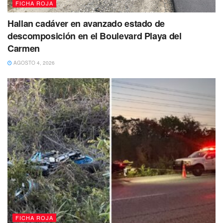
FICHA ROJA
Hallan cadáver en avanzado estado de
descomposición en el Boulevard Playa del
Carmen
AGOSTO 4, 2026
Momentos más tarde la misma tarde de este lunes al
realizar un recorrido de vigilancia en el parque de la
colonia 28 de Julio sobre las calles Boca Paila y Cozumel,
caninos de la Unidad K9 detectaron un bolso detras de la
gradas que contenía 4 envoltorios y un frasco con lo que
parece ser marihuana, los cuales fueron puestos a
disposición de la Fiscalía General del Estado para el
deslinde de responsabilidades.
FICHA ROJA