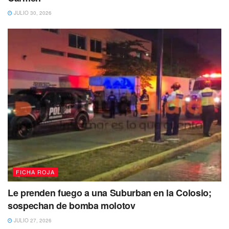
JULIO 30, 2026
En otro momento del mismo día, Cindy “N” de 18 años,
originaria de Sonora y Juan “N” de 18 años, de la Ciudad
de México, fueron detenidos en posesión de 21 envoltorios
con marihuana en la calle cerrada Mirlo Pardo con avenida
Cigüeñas del fraccionamiento Villas del Sol, tras ser
sorprendidos intercambiando los envoltorios.
FICHA ROJA
Le prenden fuego a una Suburban en la Colosio;
sospechan de bomba molotov
JULIO 27, 2026