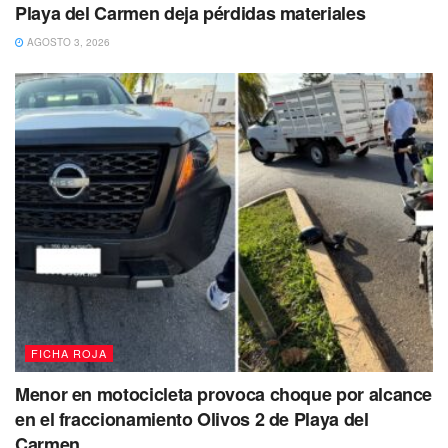
Playa del Carmen deja pérdidas materiales
AGOSTO 3, 2026
Dos jóvenes identificados como Ángel “N” de 20 años,
originario de Campeche quien tenía en su posesión un
arma de fuego con 6 cartuchos útiles y Enrique “N” de 22
años, procedente de Veracruz, fueron asegurados por la
Policía Preventiva y la Secretaría de Marina tras ser
ubicados sobre la avenida Alondra con calle Colorines, del
fraccionamiento Villas del Sol. Asimismo se les
aseguraron 11 envoltorios con marihuana, 14 con la droga
llamada cristal y 2 con lo que podría ser éxtasis.
FICHA ROJA
Menor en motocicleta provoca choque por alcance
en el fraccionamiento Olivos 2 de Playa del
Carmen