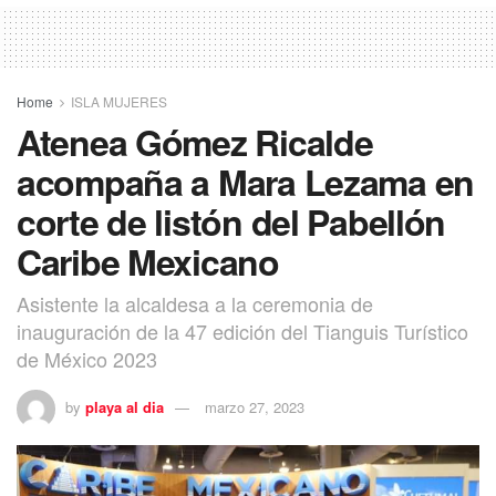
Home
ISLA MUJERES
Atenea Gómez Ricalde
acompaña a Mara Lezama en
corte de listón del Pabellón
Caribe Mexicano
Asistente la alcaldesa a la ceremonia de
inauguración de la 47 edición del Tianguis Turístico
de México 2023
by
playa al dia
marzo 27, 2023