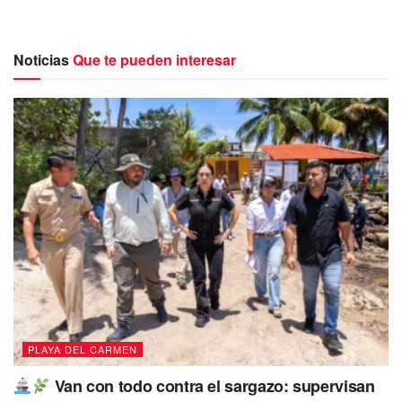
Noticias
Que te pueden interesar
Tras lo ocurrido, el joven recibió atención por parte de
paramédicos del Heroico Cuerpo de Bomberos, quienes
de inmediato lo trasladaron al hospital para su atención
médica.
Cabe mencionar que hasta ahora se desconoce el motivo
de la agresión contra el sujeto.
PLAYA DEL CARMEN
Van con todo contra el sargazo: supervisan