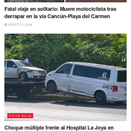
Fatal viaje en solitario: Muere motociclista tras
derrapar en la vía Cancún-Playa del Carmen
AGOSTO 4, 2026
Cae banda de adolescentes con 58 dosis
de drogas y un arma de fuego
Policías de la Secretaría de Seguridad Pública, como
resultado de las acciones antinarcóticos lograron la
detención de 5 personas por su posible relación con
delitos de narcomenudeo, durante el operativo permanente
de vigilancia en colonias. En uno de los casos fue
asegurada un arma de fuego.
FICHA ROJA
Choque múltiple frente al Hospital La Joya en