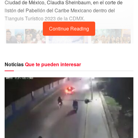
Ciudad de México, Claudia Sheinbaum, en el corte de
listón del Pabellón del Caribe Mexicano dentro del
Tianguis Turístico 2023 de la CDMX.
Continue Reading
Noticias
Que te pueden interesar
Este es uno de los espacios donde la alcaldesa sigue
posicionando a Isla Mujeres para que el éxito turístico
continúe en beneficio de los isleños.
En el año 2022, Isla Mujeres cerró con el primer lugar de
ocupación hotelera en el estado y desde hace cuatro
meses, la ocupación general promedio es de 92%.