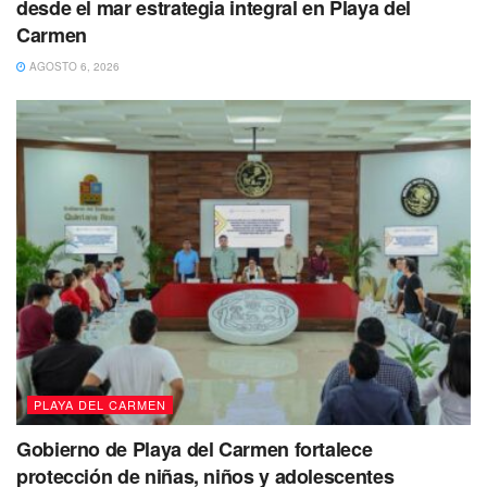
desde el mar estrategia integral en Playa del
Carmen
AGOSTO 6, 2026
¡Denuncialos! Detiene a extorsionadores
que tenían amenazas dirigidas a varios
comercios
Este viernes 17 de marzo fueron asegurados por policías
de la Secretaría de Seguridad Pública y Tránsito Municipal
de Solidaridad,
dos sujetos en posesión de marihuana no solo eso, los
tipos también pudieran estar relacionados a hechos de
extorsión en el municipio.
PLAYA DEL CARMEN
Gobierno de Playa del Carmen fortalece
protección de niñas, niños y adolescentes