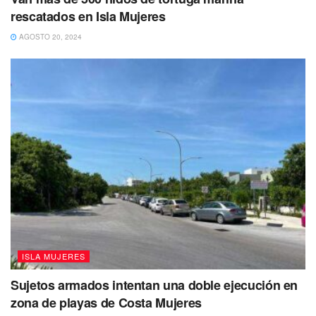
rescatados en Isla Mujeres
AGOSTO 20, 2024
Atenea Gómez Ricalde está comprometida con los
habitantes de Isla Mujeres en brindarles servicios de
calidad siempre.
Tags:
Atenea Gómez
Isla Mujeres
Pabellón Caribe Mexicano
Tianguis Turístico
ISLA MUJERES
Sujetos armados intentan una doble ejecución en
zona de playas de Costa Mujeres