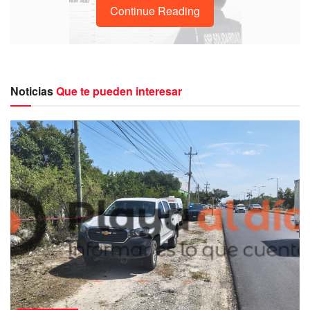
Continue Reading
Noticias
Que te pueden interesar
La mañana de este lunes elementos de la Policía
Preventiva aseguraron un cargador de arma de fuego con
17 cartuchos útiles, cuando realizaban vigilancia en el
puesto de inspección preventiva sobre la carretera federal
Kilómetro 307 Playa del Carmen – Tulum, mismos que
fueron puestos a disposición de la Fiscalía General de la
República.