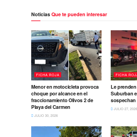
Noticias
Que te pueden interesar
FICHA ROJA
FICHA ROJ
Menor en motocicleta provoca
Le prenden
choque por alcance en el
Suburban en
fraccionamiento Olivos 2 de
sospechan 
Playa del Carmen
JULIO 27, 202
JULIO 30, 2026