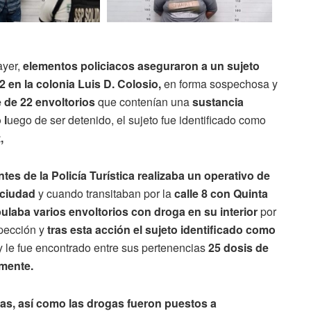
ayer,
elementos policiacos aseguraron a un sujeto
2 en la colonia Luis D. Colosio,
en forma sospechosa y
e de 22 envoltorios
que contenían una
sustancia
 l
uego de ser detenido, el sujeto fue identificado como
z,
tes de la Policía Turística realizaba un operativo de
a ciudad
y cuando transitaban por la
calle 8 con Quinta
ulaba varios envoltorios con droga en su interior
por
spección y
tras esta acción el sujeto identificado como
 le fue encontrado entre sus pertenencias
25 dosis de
amente.
as, así como las drogas fueron puestos a