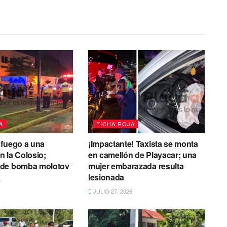
A
FICHA ROJA
 fuego a una
¡Impactante! Taxista se monta
 la Colosio;
en camellón de Playacar; una
de bomba molotov
mujer embarazada resulta
lesionada
6
JULIO 27, 2026