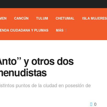
MEN
CANCÚN
TULUM
CHETUMAL
ISLA MUJERES
ENDA CIUDADANA Y PLUMAS
MÁS
Anto” y otros dos
omenudistas
stintos puntos de la ciudad en posesión de
0