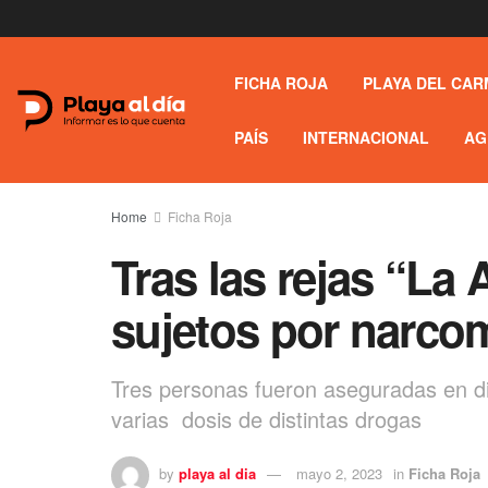
FICHA ROJA
PLAYA DEL CAR
PAÍS
INTERNACIONAL
AG
Home
Ficha Roja
Tras las rejas “La 
sujetos por narc
Tres personas fueron aseguradas en di
varias dosis de distintas drogas
by
playa al dia
mayo 2, 2023
in
Ficha Roja