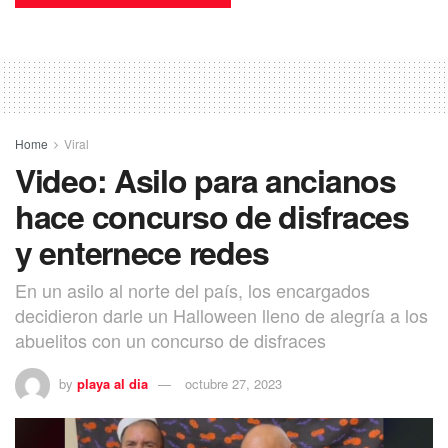
Home
Viral
Video: Asilo para ancianos
hace concurso de disfraces
y enternece redes
En un asilo al norte del país, los encargados
decidieron darle un Halloween lleno de alegría a los
abuelitos con un concurso de disfraces
by
playa al dia
octubre 27, 2023