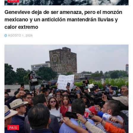
cargo de la Comisión Nacional de Convenciones y
Procesos Internos de Movimiento Ciudadano.
Genevieve deja de ser amenaza, pero el monzón
mexicano y un anticiclón mantendrán lluvias y
calor extremo
AGOSTO 1, 2026
PAÍS