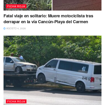
𝙖𝙧𝙢𝙖
#Comenta
#Comparte
FICHA ROJA
#Entérate
https://t.co/eeo0cFrnXQ
Fatal viaje en solitario: Muere motociclista tras
pic.twitter.com/QypzNj4gVn
derrapar en la vía Cancún-Playa del Carmen
— playaaldia (@playaaldia)
October 26,
AGOSTO 4, 2026
2023
El mandato fue cumplimentado por elementos de la
Policía de Investigación, por lo que el imputado fue
puesto a disposición del Ministerio Público;
además, le
impuso la medida cautelar de prisión preventiva oficiosa.
FICHA ROJA