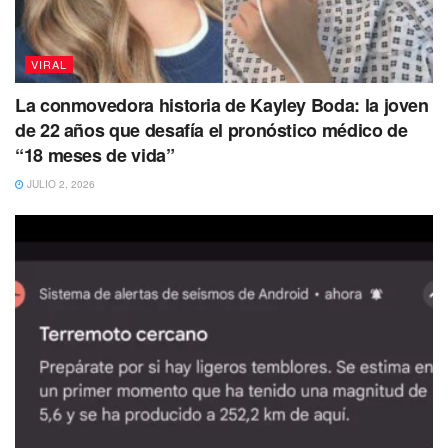
VIRAL
La conmovedora historia de Kayley Boda: la joven
de 22 años que desafía el pronóstico médico de
“18 meses de vida”
JULIO 2, 2026
De igual manera,
otros miembros del asilo para
ancianos
recurrió a las películas tiernas de Disney, como
‘Up’, para disfrazarse como el Señor Fredricksen,
con
corbata y bastón; así como el
pequeño Russel, con su
traje de explorador.
Los clásicos disfraces de Halloween
no debían faltar,