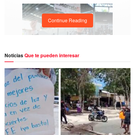
Continue Reading
Noticias
Que te pueden interesar
Según el comunicado,
los interesados en ser
candidatos presidenciales deben recolectar 500 mil
firmas de apoyo en al menos la mitad de las regiones
del país. MC invita a ciudadanos, organizaciones
políticas y sociales, comunidades indígenas y la
sociedad civil,
así como a personas no afiliadas al
partido, a participar en este proceso de selección.