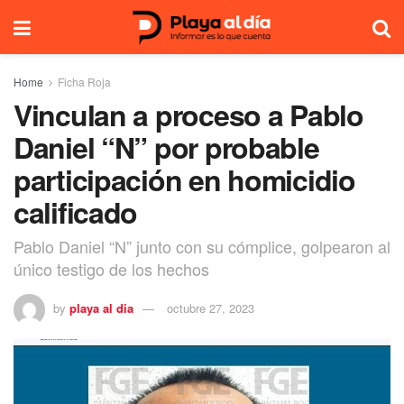
Home
Ficha Roja
Vinculan a proceso a Pablo
Daniel “N” por probable
participación en homicidio
calificado
Pablo Daniel “N” junto con su cómplice, golpearon al
único testigo de los hechos
by
playa al dia
octubre 27, 2023