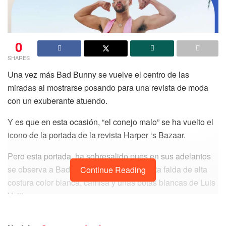
0
SHARES
Una vez más Bad Bunny se vuelve el centro de las
miradas al mostrarse posando para una revista de moda
con un exuberante atuendo.
Y es que en esta ocasión, “el conejo malo” se ha vuelto el
icono de la portada de la revista Harper ‘s Bazaar.
Pero esta portada, ha sobresalido pues en sus adelantos
se observa a Bad Bunny con una chaqueta falda de alta
Continue Reading
costura color blanca, camisa y unas botas blancas de Luis
Vuitton.
En general el outfit que lleva puesto, se torna como un look