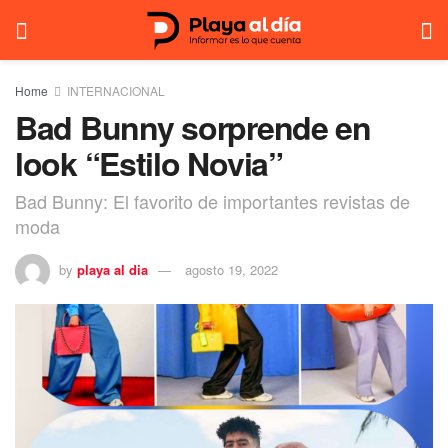
Home
INTERNACIONAL
Bad Bunny sorprende en
look “Estilo Novia”
Bad Bunny: El favorito de importantes revistas de
moda
by
playa al dia
agosto 19, 2022