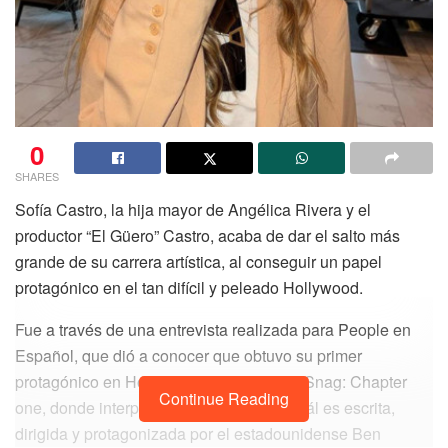
0
SHARES
Sofía Castro, la hija mayor de Angélica Rivera y el
productor “El Güero” Castro, acaba de dar el salto más
grande de su carrera artística, al conseguir un papel
protagónico en el tan difícil y peleado Hollywood.
Fue a través de una entrevista realizada para People en
Español, que dió a conocer que obtuvo su primer
protagónico en Hollywood en la película Snag: Chapter
Continue Reading
one, donde interpretará a Valentina, la cuál es escrita,
dirigida y protagonizada por el estadounidense Ben