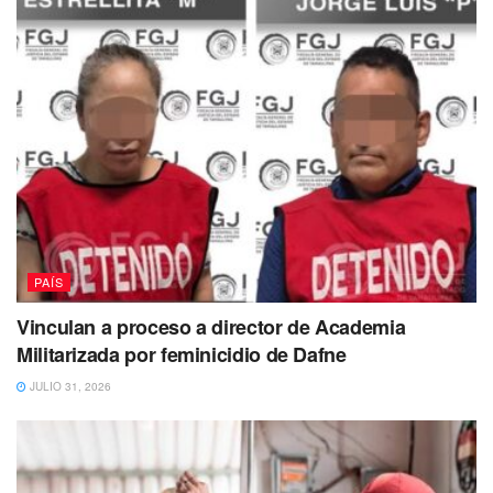
La agresión ocurrió el pasado 21 de febrero luego de que
una de las alumnas que promovía el bullying en contra de
Norma, la citó a unas calles del plantel. Ahí la encaró y la
golpeó en varias ocasiones.
Pese a que las agresiones se realizaron frente a varios de
sus compañeros, ninguna autoridad del centro escolar se
presentó para separar a las jóvenes hasta que policías y
paramédicos llegaron para auxiliar a la joven.
PAÍS
Vinculan a proceso a director de Academia
Militarizada por feminicidio de Dafne
JULIO 31, 2026