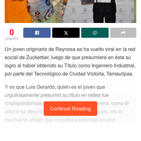
0
SHARES
Un joven originario de Reynosa se ha vuelto viral en la red
social de Zuckerber, luego de que presumiera en ésta su
logro al haber obtenido su Título como Ingeniero Industrial,
por parte del Tecnológico de Ciudad Victoria, Tamaulipas.
Y es que Luis Gerardo, quién es el joven que
orgullosamente presumió su título en redes fue
limpiaparabrisas para poder costear su carrera, como él
Continue Reading
mismo se describe en su página de Facebook, era el
muchacho alegre que limpiaba parabrisas en una
gasolinera o crucero, en dónde comenta recibió insultos
pero también consejos, los cuales agradece.