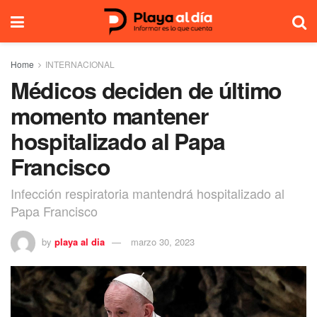
Home
INTERNACIONAL
Médicos deciden de último
momento mantener
hospitalizado al Papa
Francisco
Infección respiratoria mantendrá hospitalizado al
Papa Francisco
by
playa al dia
marzo 30, 2023