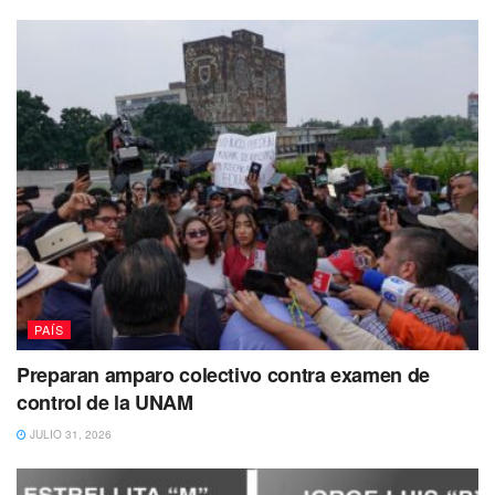
que recibió tras sostener una riña con una de sus
compañeras, quien la agredía dentro del plantel.
“Mi hermana tenía 14 años, le hicieron bullying en su
salón, hasta al grado de llegar a golpes, me la agredieron,
tengo videos y testigos que me van a apoyar”
“Lo que exijo es justicia, que pague la persona que tenga
que pagar, no quiero que esa persona esté libre mientras
mi hermana perdió la vida”, señaló su hermana Alma
Delia, durante el sepelio de Norma.
PAÍS
Preparan amparo colectivo contra examen de
control de la UNAM
JULIO 31, 2026