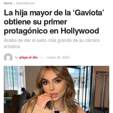
Home
Espectáculos
La hija mayor de la ‘Gaviota’
obtiene su primer
protagónico en Hollywood
Acaba de dar el salto más grande de su carrera
artística
by
playa al dia
marzo 29, 2023