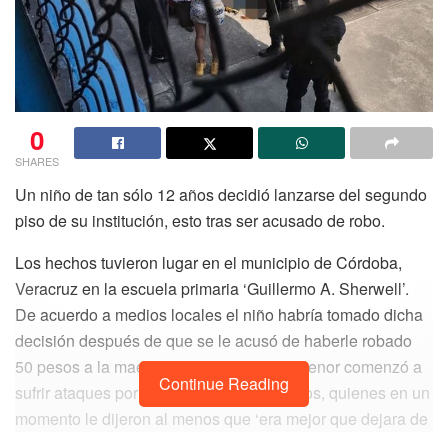
0
SHARES
Un niño de tan sólo 12 años decidió lanzarse del segundo
piso de su institución, esto tras ser acusado de robo.
Los hechos tuvieron lugar en el municipio de Córdoba,
Veracruz en la escuela primaria ‘Guillermo A. Sherwell’.
De acuerdo a medios locales el niño habría tomado dicha
decisión después de que se le acusó de haberle robado
50 pesos a la maestra, por tal motivo el menor comenzó a
Continue Reading
sufrir ataques por parte de sus compañeros, quienes en un
momento le dijeron al menos que ‘era mejor que dejara de
existir’, lo que hizo pensar que el niño ya había sufrido