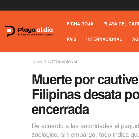
FICHA ROJA
PLAYA DEL CAR
PAÍS
INTERNACIONAL
AG
Home
INTERNACIONAL
Muerte por cautiver
Filipinas desata p
encerrada
De acuerdo a las autoridades el paqui
zoológico, sin embargo, todo indica q