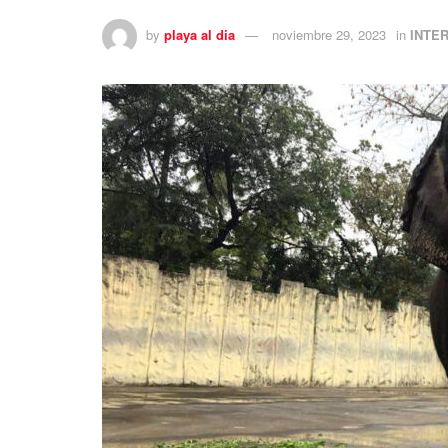
by
playa al dia
noviembre 29, 2023
in
INTE