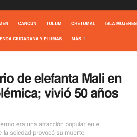
MEN
CANCÚN
TULUM
CHETUMAL
ISLA MUJERES
ENDA CIUDADANA Y PLUMAS
MÁS
io de elefanta Mali en
olémica; vivió 50 años
dermo era una atracción popular en el
ue la soledad provocó su muerte