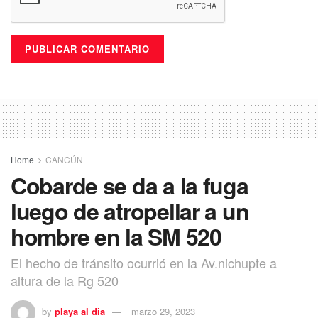
Home
CANCÚN
Cobarde se da a la fuga
luego de atropellar a un
hombre en la SM 520
El hecho de tránsito ocurrió en la Av.nichupte a
altura de la Rg 520
by
playa al dia
marzo 29, 2023