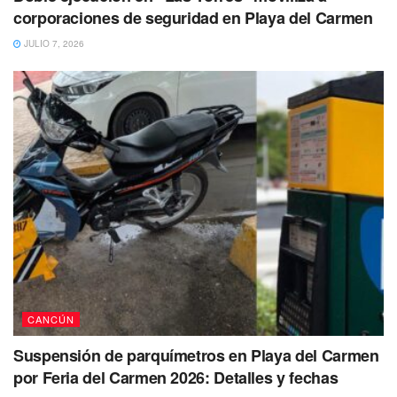
corporaciones de seguridad en Playa del Carmen
JULIO 7, 2026
Con este ataque armado, en dónde un hombre murió
herido por al menos cinco disparos la tarde de este
miércoles 29 de marzo, Cancún suma el ejecutado número
57.
Al lugar arribaron también peritos de la Fiscalía General
del Estado quienes se encargaron de realizar el debido
proceso de la escena y de trasladar el cuerpo al Servicio
Médico Forense (SEMEFO) para que le fuera realizada la
necropsia de ley.
CANCÚN
Suspensión de parquímetros en Playa del Carmen
por Feria del Carmen 2026: Detalles y fechas