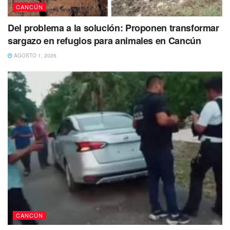
CANCÚN
Tras lo ocurrido, vecinos que escucharon las múltiples
detonaciones dieron aviso al número de emergencias 911,
Del problema a la solución: Proponen transformar
por medio de un reporte en el que solicitaron el auxilio
sargazo en refugios para animales en Cancún
médico para el lesionado.
AGOSTO 1, 2026
CANCÚN