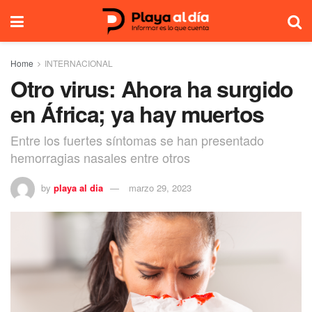
Home
INTERNACIONAL
Otro virus: Ahora ha surgido
en África; ya hay muertos
Entre los fuertes síntomas se han presentado
hemorragias nasales entre otros
by
playa al dia
marzo 29, 2023