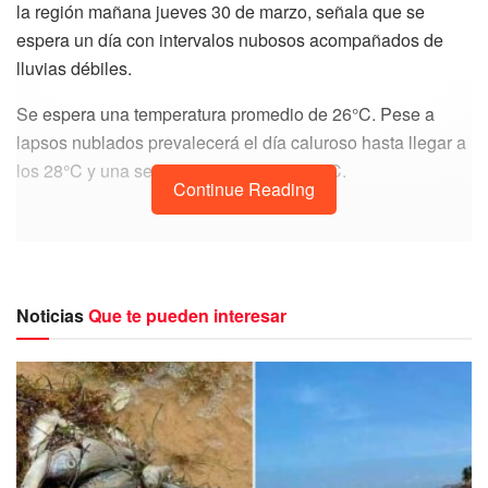
la región mañana jueves 30 de marzo, señala que se
espera un día con intervalos nubosos acompañados de
lluvias débiles.
Se espera una temperatura promedio de 26°C. Pese a
lapsos nublados prevalecerá el día caluroso hasta llegar a
los 28°C y una sensación térmica de 28°C.
Continue Reading
Clima Puerto Morelos 30 de marzo 2023
A detalle para Puerto Morelos se espera un cielo medio
Noticias
Que te pueden interesar
nublado, con temperaturas irán desde los 25°C hasta los
28°C.
Desafortunadamente hay probabilidad de lluvias del 30%.
Se espera que haya humedad de 71%, mientras que la
sensación térmica será de 30°C y una nubosidad de 22%.