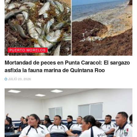
PUERTO MORELOS
Mortandad de peces en Punta Caracol: El sargazo
asfixia la fauna marina de Quintana Roo
JULIO 23, 2026
Calor extremo y tormentas intensas en varios
estados de México
Los estados del sureste del país y Península de Yucatán
tendrán un fin de mes extremadamente caluroso, situación