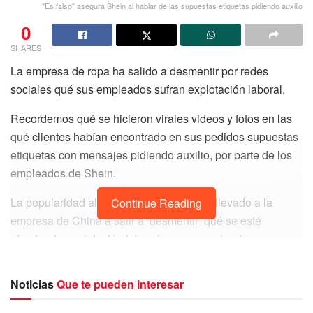
"Es falso" asegura Shein al hablar de las supuestas etiquetas pidiendo auxilio
0
SHARES
La empresa de ropa ha salido a desmentir por redes
sociales qué sus empleados sufran explotación laboral.
Recordemos qué se hicieron virales videos y fotos en las
qué clientes habían encontrado en sus pedidos supuestas
etiquetas con mensajes pidiendo auxilio, por parte de los
empleados de Shein.
La popularidad alcanzada en él tema, ha llevado a la
Continue Reading
empresa de China a salir a ‘desmentir’ qué se esté
ejerciendo explotación laboral en sus empleados.
De modo qué en un vídeo de TikTok Shein en México
Noticias
Que te pueden interesar
aseguró que el tema de las etiquetas de ‘auxilio’ solo era
“información engañosa y falsa”.