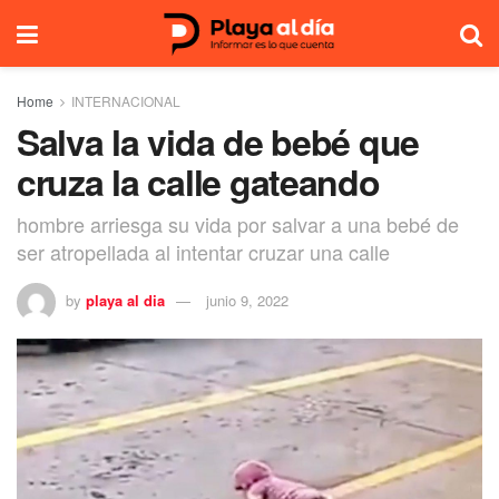
Home
INTERNACIONAL
Salva la vida de bebé que
cruza la calle gateando
hombre arriesga su vida por salvar a una bebé de
ser atropellada al intentar cruzar una calle
by
playa al dia
junio 9, 2022