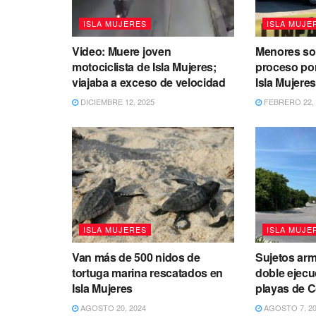
ISLA MUJERES
ISLA MUJE
Video: Muere joven
Menores so
motociclista de Isla Mujeres;
proceso po
viajaba a exceso de velocidad
Isla Mujere
DICIEMBRE 12, 2025
FEBRERO 22, 
ISLA MUJERES
ISLA MUJE
Van más de 500 nidos de
Sujetos ar
tortuga marina rescatados en
doble ejecu
Isla Mujeres
playas de C
AGOSTO 20, 2024
AGOSTO 7, 2