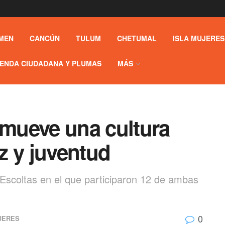
MEN
CANCÚN
TULUM
CHETUMAL
ISLA MUJERES
ENDA CIUDADANA Y PLUMAS
MÁS
mueve una cultura
ez y juventud
 Escoltas en el que participaron 12 de ambas
0
JERES