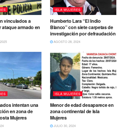
RES
ISLA MUJERES
n vinculados a
Humberto Lara “El Indio
r ataque armado en
Blanco” con siete carpetas de
s
investigación por defraudación
2025
AGOSTO 28, 2024
RES
ISLA MUJERES
mados intentan una
Menor de edad desaparece en
ción en zona de
zona continental de Isla
osta Mujeres
Mujeres
024
JULIO 30, 2024