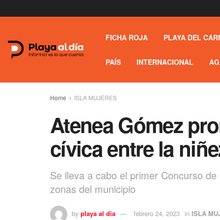
FICHA ROJA
PLAYA DEL CAR
PAÍS
INTERNACIONAL
AG
Home
ISLA MUJERES
Atenea Gómez pro
cívica entre la niñ
Se lleva a cabo el primer Concurso de
zonas del municipio
by
playa al dia
febrero 24, 2023
in
ISLA MU