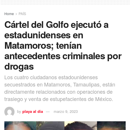
Home
PAÍS
Cártel del Golfo ejecutó a
estadunidenses en
Matamoros; tenían
antecedentes criminales por
drogas
Los cuatro ciudadanos estadounidenses
secuestrados en Matamoros, Tamaulipas, están
directamente relacionados con operaciones de
trasiego y venta de estupefacientes de México.
by
playa al dia
marzo 9, 2023