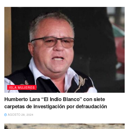
De igual forma, la alcaldesa firmó un convenio de
colaboración con World Vision México, mediante el cual se
instalará la App “Dando Alas a la Ternura” con la finalidad
de concientizar a los padres de familia sobre la
importancia de una maternidad y paternidad responsable
en la que prevalezca el buen trato, cariño, amor, atención y
respeto hacia la niñez isleña.
También te puede interesar Leer
ISLA MUJERES
Humberto Lara “El Indio Blanco” con siete
carpetas de investigación por defraudación
AGOSTO 28, 2024