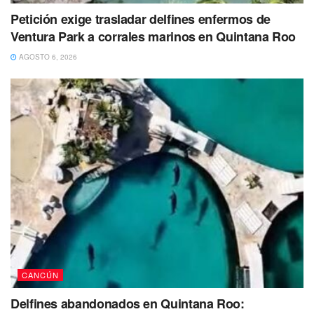
características de la marihuana, también 13 bolsitas de
Petición exige trasladar delfines enfermos de
plástico que contenían fragmentos con la característica de
Ventura Park a corrales marinos en Quintana Roo
la droga conocida como crack, asimismo llevaba un arma
AGOSTO 6, 2026
de fuego corta calibre 40.
Por lo anterior, David “N” quedó detenido y fue puesto a
disposición de las autoridades correspondientes para
determinar la situación jurídica en la que se encuentra.
CANCÚN
Delfines abandonados en Quintana Roo: