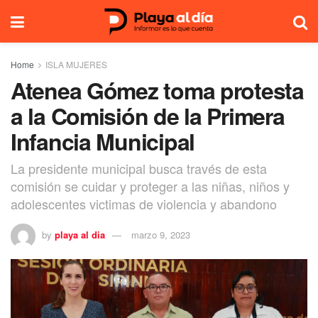
Home
ISLA MUJERES
Atenea Gómez toma protesta
a la Comisión de la Primera
Infancia Municipal
La presidente municipal busca través de esta
comisión se cuidar y proteger a las niñas, niños y
adolescentes victimas de violencia y abandono
by
playa al dia
marzo 9, 2023