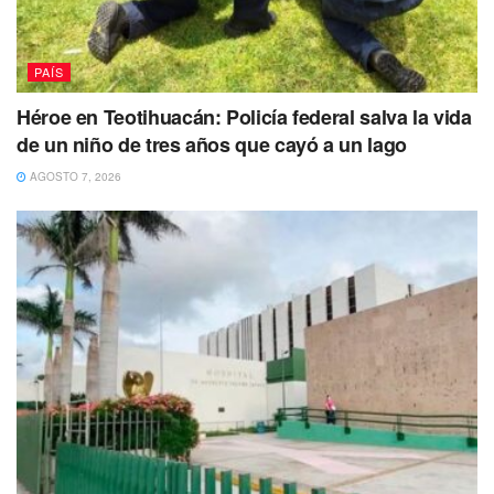
Matamoros, Tamaulipas por temas relacionados con el
trasiego de estupefacientes.
PAÍS
Héroe en Teotihuacán: Policía federal salva la vida
de un niño de tres años que cayó a un lago
AGOSTO 7, 2026
Una de los secuestrados en Tamaulipas, responde al
nombre de Eric James Williams, nacido el 14 de
septiembre de 1984 y con domicilio registrado en Winston
Salem, NC 27101, sus antecedentes penales son los de
vender drogas cerca de una escuela.