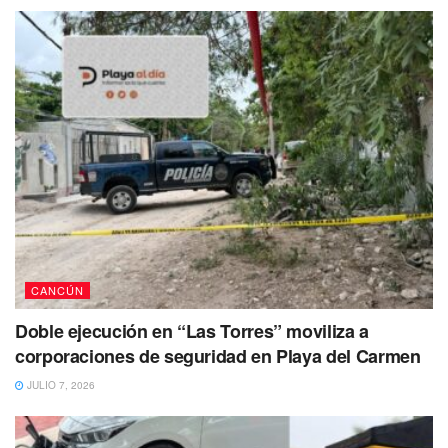
respondería en vida al nombre de José L. O. Ambos
habrían desaparecido en la localidad de Bonfil hace más
de 10 días. Sin embargo se espera que sea la propia
fiscalía la encargada de dar a conocer la información
precisa.
Tags:
Bonfil
Cancun
detenido
CANCÚN
Doble ejecución en “Las Torres” moviliza a
corporaciones de seguridad en Playa del Carmen
JULIO 7, 2026