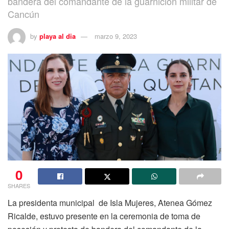
bandera del comandante de la guarnición militar de
Cancún
by
playa al dia
marzo 9, 2023
0
SHARES
La presidenta municipal de Isla Mujeres, Atenea Gómez
Ricalde, estuvo presente en la ceremonia de toma de