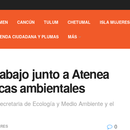
MEN
CANCÚN
TULUM
CHETUMAL
ISLA MUJERES
ENDA CIUDADANA Y PLUMAS
MÁS
abajo junto a Atenea
cas ambientales
Secretaria de Ecología y Medio Ambiente y el
0
ERES