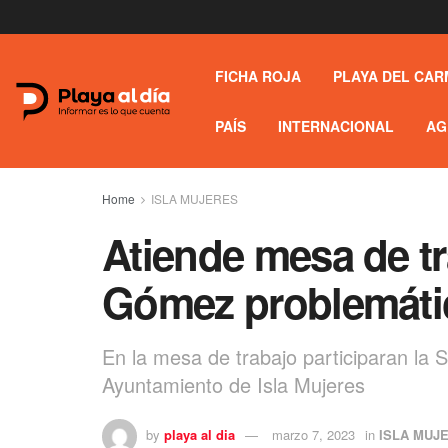
FICHA ROJA
PLAYA DEL CAR
PAÍS
INTERNACIONAL
AG
Home
ISLA MUJERES
Atiende mesa de tr
Gómez problemáti
En la mesa de trabajo participaran la 
Ayuntamiento de Isla Mujeres
by
playa al dia
marzo 7, 2023
in
ISLA MUJ