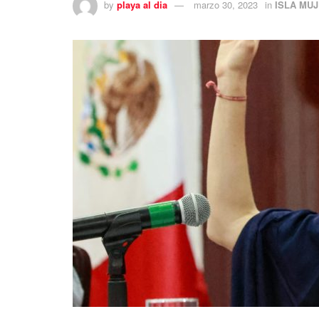
by
playa al dia
marzo 30, 2023
in
ISLA MU