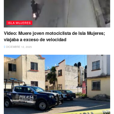
ISLA MUJERES
Video: Muere joven motociclista de Isla Mujeres;
Detalló además que la mamá de Fernanda Cayetana, la
viajaba a exceso de velocidad
señora Deysi Blanco sabía de la ubicación exacta de
DICIEMBRE 12, 2025
Angelica y que en su momento pensaba iba ir por ella,
pero no logró recaudar los recursos necesarios para ir,
pues no recibió el apoyo de las autoridades indicó y
aunque en ese entonces la Fiscalía la estaba buscando no
para aprensión sino de colaboración.
“La señora Deysi pretendía trasladarse
a la ubicación en donde estaba la
señora en Chiapas, en ese entonces
era por una orden de colaboración.