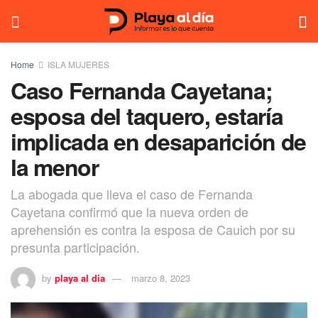
Home
ISLA MUJERES
Caso Fernanda Cayetana;
esposa del taquero, estaría
implicada en desaparición de
la menor
La abogada que lleva el caso de Fernanda
Cayetana confirmó que la nueva orden de
aprehensión es contra la esposa de Cauich por su
presunta participación.
by
playa al dia
marzo 8, 2023