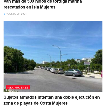
Van más de 500 nidos de tortuga marina
rescatados en Isla Mujeres
AGOSTO 20, 2024
ISLA MUJERES
Sujetos armados intentan una doble ejecución en
Tags:
Fernanda Cayetana
Isla Mujeres
Marco Cahuich
zona de playas de Costa Mujeres