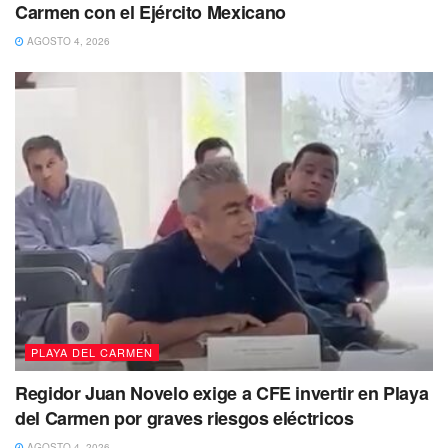
Carmen con el Ejército Mexicano
AGOSTO 4, 2026
Tags:
Lili Campos
Playa del Carmen
Quintana Roo
PLAYA DEL CARMEN
Solidaridad
Regidor Juan Novelo exige a CFE invertir en Playa
del Carmen por graves riesgos eléctricos
AGOSTO 4, 2026