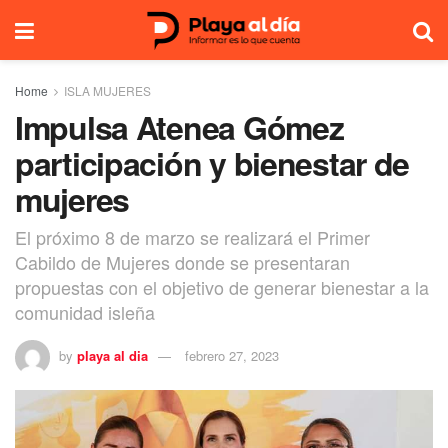
Home
ISLA MUJERES
Impulsa Atenea Gómez
participación y bienestar de
mujeres
El próximo 8 de marzo se realizará el Primer
Cabildo de Mujeres donde se presentaran
propuestas con el objetivo de generar bienestar a la
comunidad isleña
by
playa al dia
febrero 27, 2023