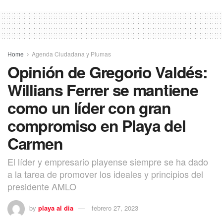
Home
Agenda Ciudadana y Plumas
Opinión de Gregorio Valdés:
Willians Ferrer se mantiene
como un líder con gran
compromiso en Playa del
Carmen
El líder y empresario playense siempre se ha dado
a la tarea de promover los ideales y principios del
presidente AMLO
by
playa al dia
febrero 27, 2023