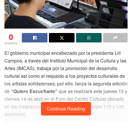
0
SHARES
El gobierno municipal encabezado por la presidenta Lili
Campos, a través del Instituto Municipal de la Cultura y las
Artes (IMCAS), trabaja por la promoción del desarrollo
cultural así como el respaldo a los proyectos culturales de
los artistas solidarenses; por ello, lanza la segunda edición
de
“Quiero Escucharte”
que se realizará este jueves 13 y
viernes 14 de abril en el Foro del Centro Cultural ubicado
en las instalaciones del IMCAS (Av. CTM entre 115 y 125
Continue Reading
avenidas).
El director general de este Instituto, Francisco Reyes