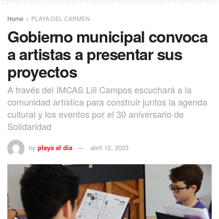
Home
PLAYA DEL CARMEN
Gobierno municipal convoca
a artistas a presentar sus
proyectos
A través del IMCAS Lili Campos escuchará a la
comunidad artística para construir juntos la agenda
cultural y los eventos por el 30 aniversario de
Solidaridad
by
playa al dia
abril 12, 2023