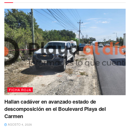
avenida Palma Turquesa con avenida Tintal del
fraccionamiento Palmas Turquesa, cuando sorprendieron
a Jorge “N” de 29 años, originario se Chetumal,
manipulando varios envoltorios con marihuana mientras se
encontraba estacionado a bordo de un vehículo de la
marca Volskwagen, tipo Vento.
Luego de una inspección de seguridad a su persona y al
vehículo los oficiales encontraron 32 envoltorios con la
droga conocida como piedra, 8 con cristal, 28 con cocaína
11 con marihuana, 7 bolsas con una sustancia a
determinar y uno con una sustancia similar al éxtasis.
FICHA ROJA
Hallan cadáver en avanzado estado de
descomposición en el Boulevard Playa del
Carmen
AGOSTO 4, 2026