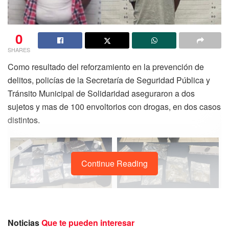
0
SHARES
Como resultado del reforzamiento en la prevención de
delitos, policías de la Secretaría de Seguridad Pública y
Tránsito Municipal de Solidaridad aseguraron a dos
sujetos y mas de 100 envoltorios con drogas, en dos casos
distintos.
Continue Reading
Elementos de la Policía Preventiva patrullaban sobre la
Noticias
Que te pueden interesar