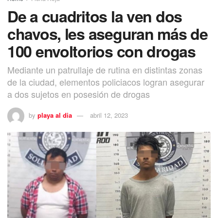
De a cuadritos la ven dos
chavos, les aseguran más de
100 envoltorios con drogas
Mediante un patrullaje de rutina en distintas zonas
de la ciudad, elementos policiacos logran asegurar
a dos sujetos en posesión de drogas
by
playa al dia
abril 12, 2023