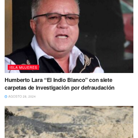
Cabe mencionar que para el Ayuntamiento de Isla
Mujeres, siempre ha sido una prioridad que las playas
estén limpias y seguras, por eso se mantienen activos los
operativos en este sentido.
No dejes de Leer
ISLA MUJERES
Humberto Lara “El Indio Blanco” con siete
carpetas de investigación por defraudación
AGOSTO 28, 2024