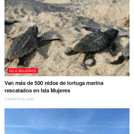
https://premiosexcelencias.com/candidaturas-mexico/
Tags:
Isla Mujeres
Nominación
Premios
Pueblos Mágicos por Excelencias
ISLA MUJERES
Van más de 500 nidos de tortuga marina
rescatados en Isla Mujeres
AGOSTO 20, 2024