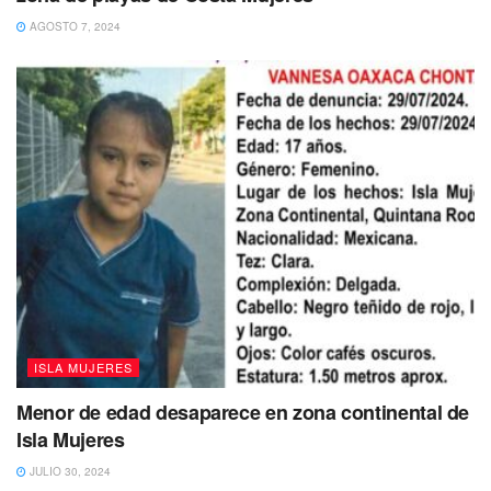
educación ambiental lo que se traducirá en beneficios para
AGOSTO 7, 2024
las y los isleños.
Tags:
Isla Mujeres
Limpieza
Playas
Sargazo
ISLA MUJERES
Menor de edad desaparece en zona continental de
Isla Mujeres
JULIO 30, 2024