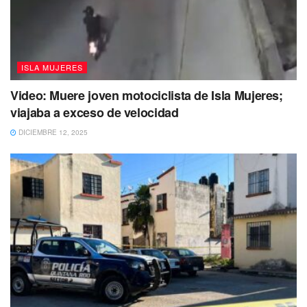
Playa Centro, Tiburón Ballena, Bachilleres, Media Luna,
Punta Sam y Aguaká.
ISLA MUJERES
Video: Muere joven motociclista de Isla Mujeres;
viajaba a exceso de velocidad
DICIEMBRE 12, 2025
Por lo anterior, Antonio Delgado González director de
Zofemat, dio a conocer que se está reforzando la limpieza
a través de cuadrillas y trabajadores temporales.
Dichas acciones se han emprendido con la finalidad de
que las playas de Isla Mujeres permanezcan limpias y
puedan seguir dando una buena imagen para goce y
disfrute de las y los isleños, así como de los miles de