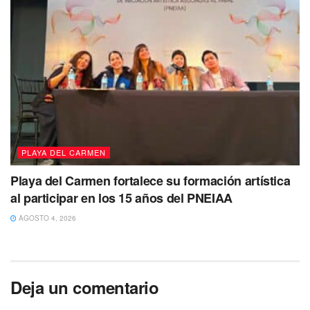
parece ser cocaína, dos con posible LSD y tres sobres con
una sustancia a determinar.
Todos fueron puestos a disposición de la Fiscalía General
del Estado.
Tags:
detenidos
Drogas
Solidaridad
PLAYA DEL CARMEN
Playa del Carmen fortalece su formación artística
al participar en los 15 años del PNEIAA
AGOSTO 4, 2026
Deja un comentario