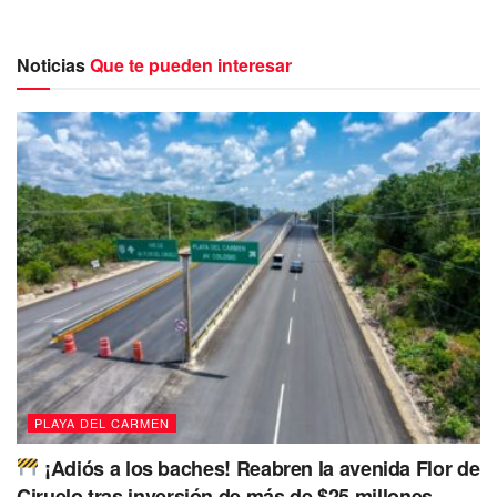
Noticias
Que te pueden interesar
En el caso de la colonia Colosio, cuando elementos de la
Policía Preventiva patrulla a la zona observaron a dos
tipos intercambiando drogas y tras realizar una inspección
de seguridad encontraron 70 envoltorios que contenían
posible piedra, ocho con posible marihuana y dinero en
efectivo en moneda nacional y extranjera.
PLAYA DEL CARMEN
¡Adiós a los baches! Reabren la avenida Flor de
Ciruelo tras inversión de más de $25 millones