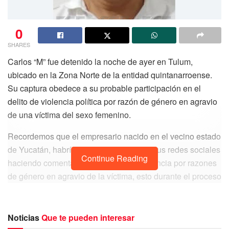
0
SHARES
Carlos “M” fue detenido la noche de ayer en Tulum,
ubicado en la Zona Norte de la entidad quintanarroense.
Su captura obedece a su probable participación en el
delito de violencia política por razón de género en agravio
de una víctima del sexo femenino.
Recordemos que el empresario nacido en el vecino estado
de Yucatán, habría publicado videos en sus redes sociales
Continue Reading
haciendo comentarios sexistas y de violencia por razones
de género en agravio de la víctima, esto durante el proceso
electoral 2018-2019, arrojaron las primeras
investigaciones de las autoridades correspondientes.
Noticias
Que te pueden interesar