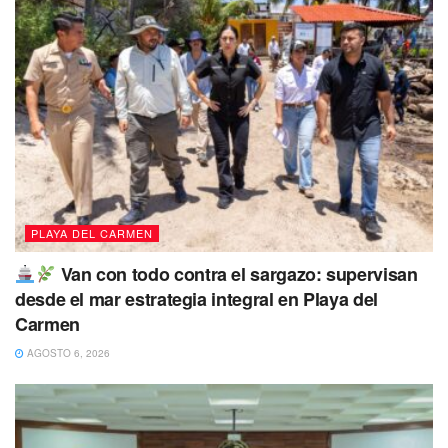
Mide 1.66 metros aproximadamente de estatura, es de
complexión delgada, tez morena, tiene cabello corto,
ondulado y oscuro. Tiene un peso aproximado de 63 kilos.
PLAYA DEL CARMEN
Van con todo contra el sargazo: supervisan
desde el mar estrategia integral en Playa del
Carmen
AGOSTO 6, 2026
Al momento de desaparecer el joven, vestía camisa de
color oscuro y pantalón también oscuro y una gorra azul.