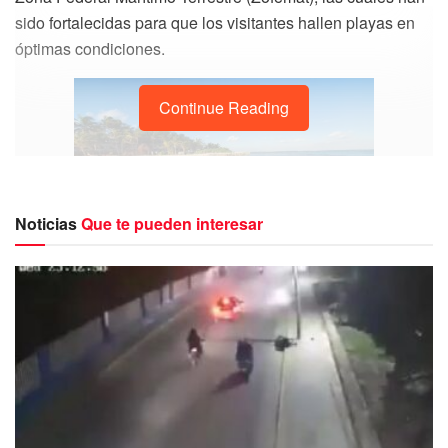
sido fortalecidas para que los visitantes hallen playas en
óptimas condiciones.
Continue Reading
Noticias
Que te pueden interesar
Cabe mencionar que de acuerdo con el Semáforo de
Presencia de Sargazo en Quintana Roo, hasta este 26 de
febrero se ha reportado escaso arribo de dicha alga en
siete playas de Isla Mujeres.
De acuerdo con Semáforo de Alertamiento las playas en
las que se reporta recale de sargazo son Playa Norte,