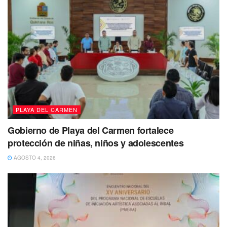
Si tienes información de su paradero, agradecerían mucho
sus familiares y autoridades que por favor te comuniques
al 998 881 7150 ext. 2130.
Tags:
Cozumel
Embarcación
Navegantes
Playa del Carmen
Se busca
PLAYA DEL CARMEN
Gobierno de Playa del Carmen fortalece
protección de niñas, niños y adolescentes
AGOSTO 4, 2026