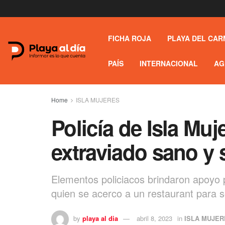
FICHA ROJA
PLAYA DEL CAR
PAÍS
INTERNACIONAL
AG
Home
ISLA MUJERES
Policía de Isla Mu
extraviado sano y
Elementos policiacos brindaron apoyo 
quien se acerco a un restaurant para s
by
playa al dia
abril 8, 2023
in
ISLA MUJER