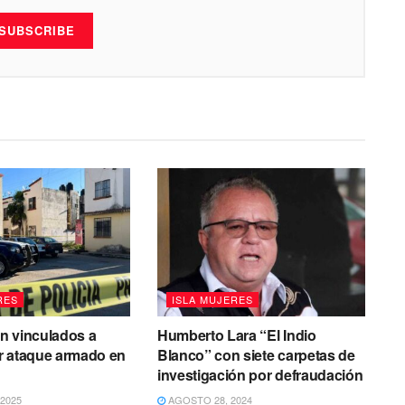
SUBSCRIBE
RES
ISLA MUJERES
n vinculados a
Humberto Lara “El Indio
r ataque armado en
Blanco” con siete carpetas de
s
investigación por defraudación
2025
AGOSTO 28, 2024