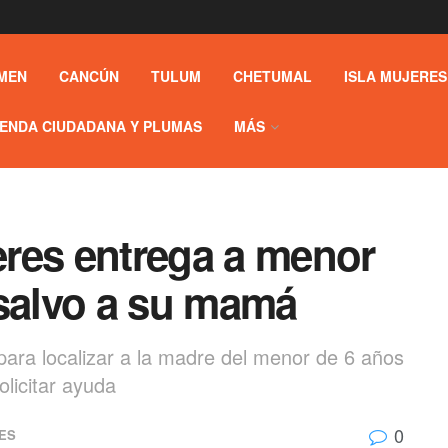
MEN
CANCÚN
TULUM
CHETUMAL
ISLA MUJERES
ENDA CIUDADANA Y PLUMAS
MÁS
jeres entrega a menor
 salvo a su mamá
para localizar a la madre del menor de 6 años
olicitar ayuda
0
ES