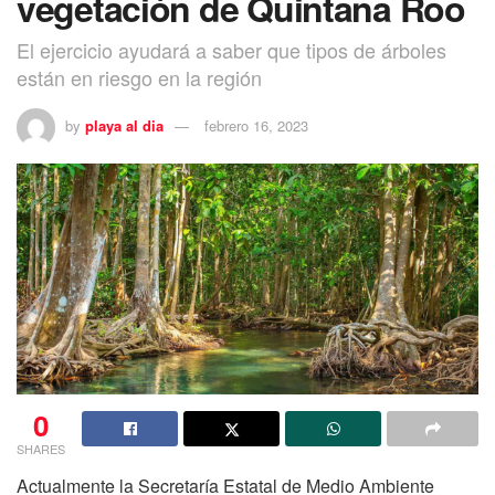
vegetación de Quintana Roo
El ejercicio ayudará a saber que tipos de árboles
están en riesgo en la región
by
playa al dia
febrero 16, 2023
0
SHARES
Actualmente la Secretaría Estatal de Medio Ambiente