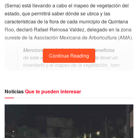
(Sema) está llevando a cabo el mapeo de vegetación del
estado, que permitirá saber dónde se ubica y las
características de la flora de cada municipio de Quintana
Roo, declaró Rafael Reinosa Valdez, delegado en la zona
sureste de la Asociación Mexicana de Arboricultura (AMA).
Mencionó que la finalidad y los beneficios
Continue Reading
de este ejercicio son precisamente tener un
inventario y el mapeo de la vegetación, “con
lo cual nos vamos a dar cuenta de lo que
tenemos, qué tipo de vegetación hay,
cuántos árboles de cada especie y el estado
Noticias
Que te pueden interesar
en el que se encuentran”.
Dijo que dentro de este proyecto se menciona y saldrá
reflejado si los árboles tienen algún grado de riesgo y
también el estado en que se encuentran, por lo que con
base en esa información los expertos contarán con las