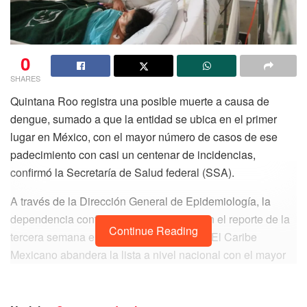
0
SHARES
Quintana Roo registra una posible muerte a causa de
dengue, sumado a que la entidad se ubica en el primer
lugar en México, con el mayor número de casos de ese
padecimiento con casi un centenar de incidencias,
confirmó la Secretaría de Salud federal (SSA).
A través de la Dirección General de Epidemiología, la
dependencia confirmó que, basándose en el reporte de la
Continue Reading
tercera semana epidemiológica de 2023. El Caribe
Mexicano abandera la lista a nivel nacional con el mayor
número de contagios de dengue al contabilizar 96. Es
decir, 52 más que en el reporte anterior inmediato, lo que