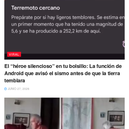
VIRAL
El “héroe silencioso” en tu bolsillo: La función de
Android que avisó el sismo antes de que la tierra
Tags:
perrito
refugio animal
rescatado
temblara
JUNIO 27, 2026