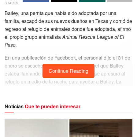
SHARES
Bailey, una perrita que había sido adoptada por una
familia, escapó de sus nuevos dueños en Texas y corrió de
regreso al refugio de animales donde fue adoptada, afirmó
el propio grupo animalista
Animal Rescue League of El
Paso.
En una publicación de Facebook, el personal dijo el 31 de
enero se escuchó el timbre de refugio, en el que Bailey
Continue Reading
estaba llamando a su puerta. El personal se apresuró al
refugio en medio de la noche para ayudar a Bailey. La
pusieron en la perrera que solía llamar hogar durante tanto
tiempo.
Noticias
Que te pueden interesar
“Bailey regresó por sus propios medios a
ARL y tocó el timbre a la 1:15 de la mañana
diciendo que quería entrar”, dijo el refugio.
“Ella vivió en el refugio durante mucho