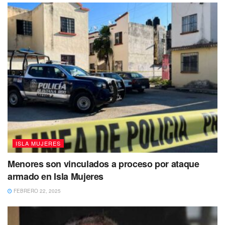
reportado 11 probables defunciones por dengue y sólo una
ha sido suprimida en el estado de Morelos. Asimismo, hay
dos muertes en estudio en Sonora, dos en Yucatán, una en
Quintana Roo, una en Jalisco, una en Nayarit, una en
Nuevo León y una en Tamaulipas.
En todo el país, se engloban 281 contagios de la
enfermedad ocasionada por el mosquito Aedes Aegypti.
Estos casos se han presentado en 19 de las 32 entidades
de México.
Tags:
Dengue
Quintana Roo
SESA
ISLA MUJERES
Menores son vinculados a proceso por ataque
armado en Isla Mujeres
FEBRERO 22, 2025