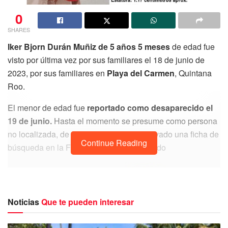
0
SHARES
Iker Bjorn Durán Muñiz de 5 años 5 meses
de edad fue
visto por última vez por sus familiares el 18 de junio de
2023, por sus familiares en
Playa del Carmen
, Quintana
Roo.
El menor de edad fue
reportado como desaparecido el
19 de junio.
Hasta el momento se presume como persona
no localizada, de tal forma que se ha activado una ficha de
Continue Reading
búsqueda en la Fiscalía General del Estado
Noticias
Que te pueden interesar