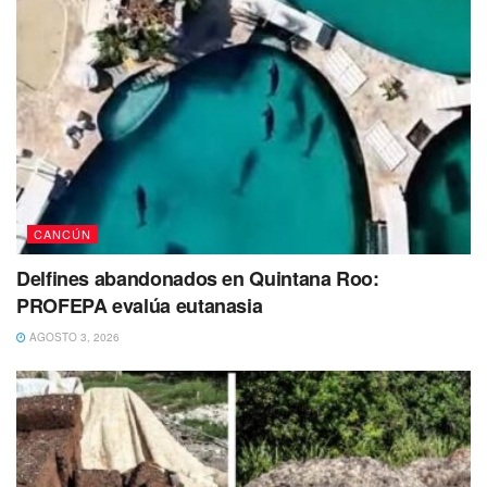
Además, se pudo conocer que el fallecido llevaba tatuajes
de la Santa Muerte en la espalda y el pecho, junto con
unas espadas y la leyenda ‘Scrapp’. Señas particulares
que podrían ser de utilidad para la identificación del
cadáver.
CANCÚN
Delfines abandonados en Quintana Roo:
PROFEPA evalúa eutanasia
AGOSTO 3, 2026
Debido a los violentos hechos, el área del crimen fue
acordonada para llevar a cabo las diligencias
correspondientes por parte de las autoridades
competentes.