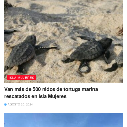
de extinción
y en la educación ambiental para promover
la conciencia sobre la importancia de su conservación.
#IslaMujeres
𝐂𝐨𝐦𝐢𝐞𝐧𝐳𝐚 𝐥𝐚 𝐭𝐞𝐦𝐩𝐨𝐫𝐚𝐝𝐚 𝐝𝐞 𝐚𝐧𝐢𝐝𝐚𝐜𝐢ó𝐧 𝐝𝐞
𝐭𝐨𝐫𝐭𝐮𝐠𝐚𝐬 𝐦𝐚𝐫𝐢𝐧𝐚𝐬 𝐜𝐨𝐧 𝐮𝐧𝐚 𝐞𝐜𝐥𝐨𝐬𝐢ó𝐧 𝐬𝐢𝐠𝐧𝐢𝐟𝐢𝐜𝐚𝐭𝐢𝐯𝐚
𝐞𝐧 𝐋𝐚 𝐆𝐮𝐚𝐝𝐚𝐥𝐮𝐩𝐚𝐧𝐚
#Comenta
#Comparte
#Entérate
https://t.co/EjkR7nFVGl
— islamujeresaldia (@islamujeresald1)
June 21, 2023
ISLA MUJERES
Van más de 500 nidos de tortuga marina
rescatados en Isla Mujeres
AGOSTO 20, 2024