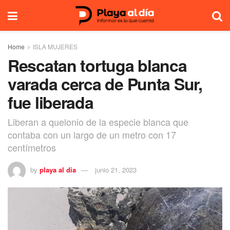
Home
ISLA MUJERES
Rescatan tortuga blanca
varada cerca de Punta Sur,
fue liberada
Liberan a quelonio de la especie blanca que
contaba con un largo de un metro con 17
centímetros
by
playa al dia
junio 21, 2023