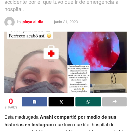
accidente por el que tuvo que ir de emergencia al
hospital.
by
playa al dia
junio 21, 2023
0
SHARES
Esta madrugada
Anahí compartió por medio de sus
historias en Instagram
que tuvo que ir al hospital de