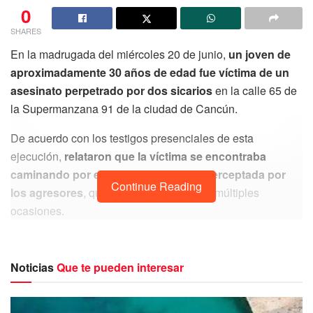
0
SHARES
En la madrugada del miércoles 20 de junio,
un joven de
aproximadamente 30 años de edad fue víctima de un
asesinato perpetrado por dos sicarios
en la calle 65 de
la Supermanzana 91 de la ciudad de Cancún.
De acuerdo con los testigos presenciales de esta
ejecución,
relataron que la víctima se encontraba
caminando por el lugar cuando fue interceptada por
Continue Reading
los agresores
, quienes le dispararon en múltiples
ocasiones.
Noticias
Que te pueden interesar