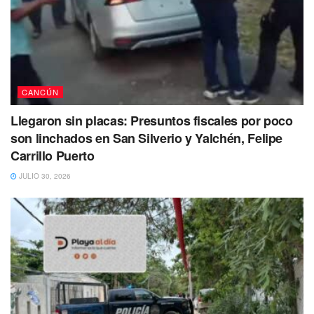
Cabe mencionar que a pesar de que una vez más los
elementos policiacos desplegaron un operativo en la zona
para dar con los responsables de esta ejecución, hasta el
momento no se ha logrado su captura.
CANCÚN
#CancunCruz
𝗩𝗲𝗻𝗱𝗲𝗱𝗼𝗿 𝗳𝗮𝗹𝗹𝗲𝗰𝗲 𝗲𝗻 𝗰𝗼𝗹𝗶𝘀𝗶ó𝗻
Llegaron sin placas: Presuntos fiscales por poco
𝗽𝗿𝗼𝘃𝗼𝗰𝗮𝗱𝗮 𝗽𝗼𝗿 𝗰𝗼𝗻𝗱𝘂𝗰𝘁𝗼𝗿 𝗮 𝗮𝗹𝘁𝗮
son linchados en San Silverio y Yalchén, Felipe
𝘃𝗲𝗹𝗼𝗰𝗶𝗱𝗮𝗱 𝗲𝗻 𝗖𝗮𝗻𝗰ú𝗻
#Comenta
Carrillo Puerto
#Comparte
#Entérate
https://t.co/dFjFrfrZF0
JULIO 30, 2026
pic.twitter.com/MHTzWCzrdY
— cancunaldi2 (@cancunaldi2)
June 21,
2023