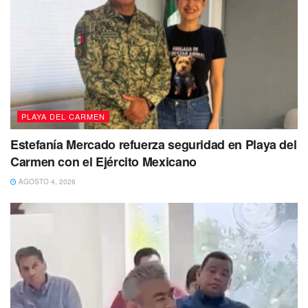
pasado 18 de junio de 2023 de 15 años de edad
fue vista
por última vez el 18 de junio
de 2023, por sus familiares
en
Solidaridad
, Quintana Roo.
PLAYA DEL CARMEN
Estefanía Mercado refuerza seguridad en Playa del
Carmen con el Ejército Mexicano
AGOSTO 4, 2026
La menor de edad
fue reportada como desaparecida el