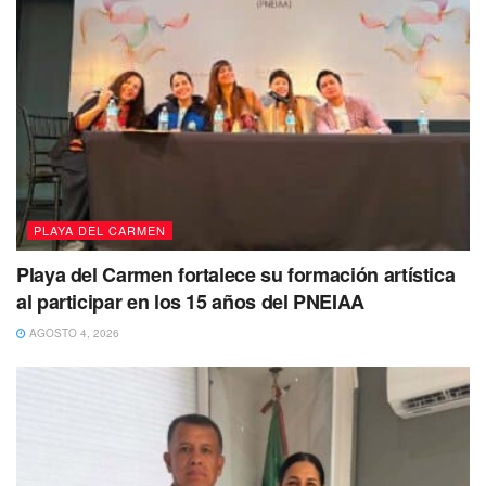
junio.
Hasta el momento se presume como persona no
localizada, de tal forma que se ha activado una ficha de
búsqueda en la Fiscalía General del Estado
La persona es de complexión mediana,
tez morena, cabello lacio, corto, cano,
ojos color café y pequeños.
Tiene un peso aproximado de 60 kilogramos y una
PLAYA DEL CARMEN
estatura de 1.50metros.
Playa del Carmen fortalece su formación artística
Si tienes información de su paradero, sus familiares y
al participar en los 15 años del PNEIAA
autoridades agradecerían mucho que por favor te
AGOSTO 4, 2026
comuniques al
983 83 50050 ext.1132.
También se busca a: Daniela Edali Orantes
Iuit
Daniela Edali Orantes Iuit,
fue vista por última vez el