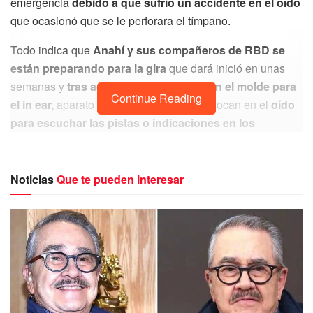
emergencia
debido a que sufrió un accidente en el oído
que ocasionó que se le perforara el tímpano.
Todo indica que
Anahí y sus compañeros de RBD se
están preparando para la gira
que dará inició en unas
semanas y
tras acudir a que le realizaran el molde para
Continue Reading
el in ear,
aparato que los cantantes se colocan en el
oído
para escuchar las pistas o indicaciones en los
conciertos,
tuvo el accidente.
Noticias
Que te pueden interesar