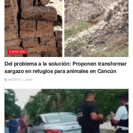
Asimismo,
el cuerpo fue levantado por el Servicio
Médico Forense (SEMEFO) con el fin de realizarle la
necropsia de ley
y obtener más información sobre las
circunstancias de este crimen.
CANCÚN
Del problema a la solución: Proponen transformar
sargazo en refugios para animales en Cancún
AGOSTO 1, 2026
Te Puede Interesar:
Padre asesinado y su hija herida en
un brutal ataque armado en auto lavado de Cancún