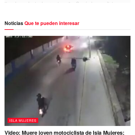
tipo de quelonio de gran tamaño. Según las mediciones
realizadas,
la tortuga presenta una longitud de un
metro con 17 centímetros y un ancho de 97
Noticias
Que te pueden interesar
centímetros. Estas dimensiones indican que se trata
de un ejemplar adulto de esta especie marina.
Los varamientos de tortugas marinas son
ISLA MUJERES
situaciones en las que estos animales
Video: Muere joven motociclista de Isla Mujeres;