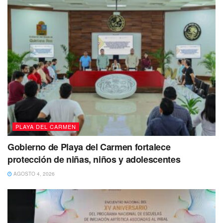
León
Genaro Iván Molina León de 62 años
de edad fue visto
por última vez por sus familiares el 06 de junio de 2023,
por sus familiares en Calderitas, localidad del Mpio;
Othón
P. Blanco,
Quintana Roo.
PLAYA DEL CARMEN
Gobierno de Playa del Carmen fortalece
protección de niñas, niños y adolescentes
AGOSTO 4, 2026
El hombre fue reportado como desaparecido el 20 de