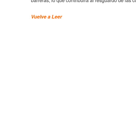
barreras, lo que contribuirá al resguardo de las c
Vuelve a Leer