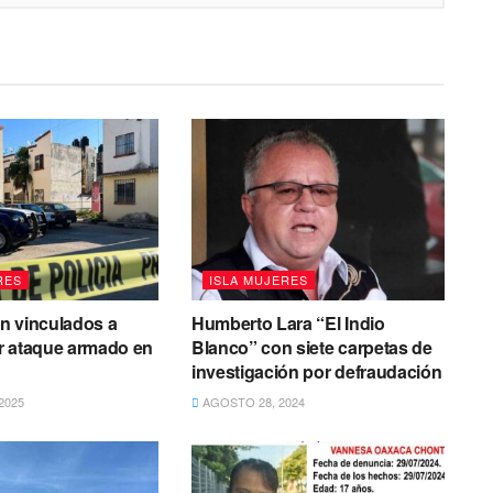
RES
ISLA MUJERES
n vinculados a
Humberto Lara “El Indio
r ataque armado en
Blanco” con siete carpetas de
s
investigación por defraudación
2025
AGOSTO 28, 2024