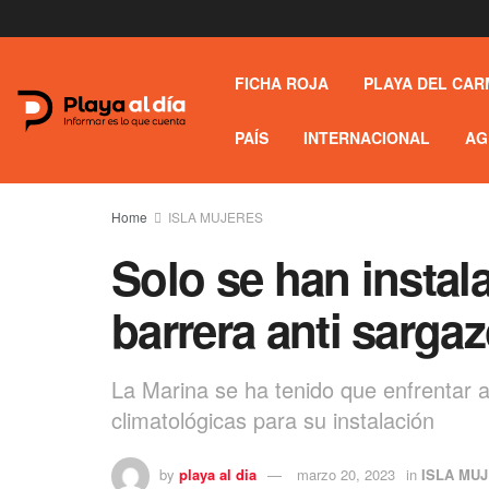
FICHA ROJA
PLAYA DEL CAR
PAÍS
INTERNACIONAL
AG
Home
ISLA MUJERES
Solo se han instal
barrera anti sarga
La Marina se ha tenido que enfrentar a
climatológicas para su instalación
by
playa al dia
marzo 20, 2023
in
ISLA MU