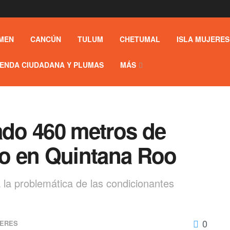
MEN
CANCÚN
TULUM
CHETUMAL
ISLA MUJERES
ENDA CIUDADANA Y PLUMAS
MÁS
ado 460 metros de
zo en Quintana Roo
 la problemática de las condicionantes
0
JERES