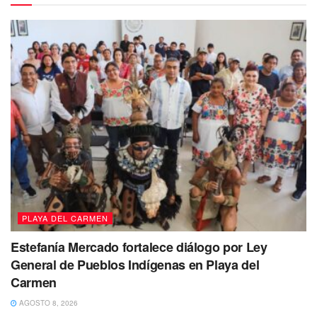
“Nos importan todas y todos, por eso
es importante que existan playas
inclusivas, ya que la discapacidad
puede llegar a cualquiera. Punta
Esmeralda es una playa certificada
Blue Flag y ahora cuenta con camino
PLAYA DEL CARMEN
deck, área de anfibios, baños,
vestidores, todo adaptado para
Estefanía Mercado fortalece diálogo por Ley
personas con discapacidad” manifestó
General de Pueblos Indígenas en Playa del
Carmen
Lili Campos.
AGOSTO 8, 2026
La edil señaló que ser playa certificada, además, es un