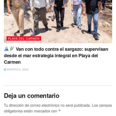
comuniques al 984 873 0163.
Tags:
Desapercida
FGE
Playa del Carmen
Se busca
PLAYA DEL CARMEN
Van con todo contra el sargazo: supervisan
desde el mar estrategia integral en Playa del
Carmen
AGOSTO 6, 2026
Deja un comentario
Tu dirección de correo electrónico no será publicada.
Los campos
obligatorios están marcados con
*