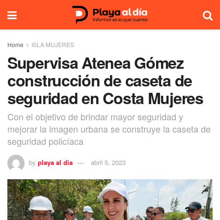
Home
ISLA MUJERES
Supervisa Atenea Gómez
construcción de caseta de
seguridad en Costa Mujeres
Con el objetivo de brindar mayor seguridad y
mejorar la imagen urbana se construye la caseta de
seguridad policíaca
by
playa al dia
abril 5, 2023