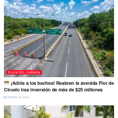
y Cambio Climático, Lourdes Várguez dijo que
“todas y
todos tienen en esta playa un espacio, porque es
inclusiva y poco a poco abriremos más espacios
donde puedan disfrutar aquellas personas que
transitan de forma diferente y puedan hacer uso de
todas las áreas de manera libre”.
No puedes dejar de Leer
PLAYA DEL CARMEN
¡Adiós a los baches! Reabren la avenida Flor de
Ciruelo tras inversión de más de $25 millones
AGOSTO 6, 2026