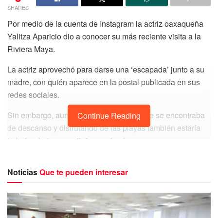
SHARES
Por medio de la cuenta de Instagram la actriz oaxaqueña
Yalitza Aparicio dio a conocer su más reciente visita a la
Riviera Maya.
La actriz aprovechó para darse una ‘escapada’ junto a su
madre, con quién aparece en la postal publicada en sus
redes sociales.
Sin embargo, aunque Yalitza comentó que se encontraba
Continue Reading
de descanso y disfrutando de las playas también estaría
trabajando “un poquito”, mencionó.
En la fotografía que no dudó en compartir por medio de su
Noticias
Que te pueden interesar
cuenta de Instagram, comentó “me gusta escaparme con
mi mamá para poder recargarme de energía (aunque tenga
que trabajar poquito)”.