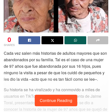
0
SHARES
Cada vez salen más historias de adultos mayores que son
abandonados por su familia. Tal es el caso de una mujer
de 97 años que fue abandonada por sus 16 hijos, pues
ninguno la visita a pesar de que los cuidó de pequeños y
les dio la vida –acto que no es tan fácil como se lee–.
Su historia se ha viralizado y ha conmovido a miles de
usuarios en TikTok. Fue a través de la cuenta de Jaime
Continue Reading
Toral, presentador de televisión, en donde se dio a
conocer la historia de la mujer de 97 años que se quejó de