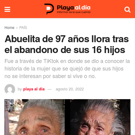
Home
PAÍS
Abuelita de 97 años llora tras
el abandono de sus 16 hijos
Fue a través de TiKtok en donde se dio a conocer la
historia de la mujer que se quejó de que sus hijos
no se interesan por saber si vive o no.
by
playa al dia
agosto 20, 2022