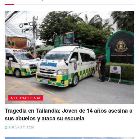
como aretes y collar de Tiffany & Co.
Ante los múltiples comentarios que supuso desatarían las
fotografías de dicha portada, el cantante se adelantó
explicando; que usar ropa de mujer es algo que inició a
temprana edad al ir de compras junto a su madre en la
zona rural de Puerto Rico.
Incluso dijo: “recuerdo ver las piezas en la sección de
mujer y siempre me quedaba mucho mejor”.
INTERNACIONAL
Tragedia en Tailandia: Joven de 14 años asesina a
sus abuelos y ataca su escuela
AGOSTO 7, 2026