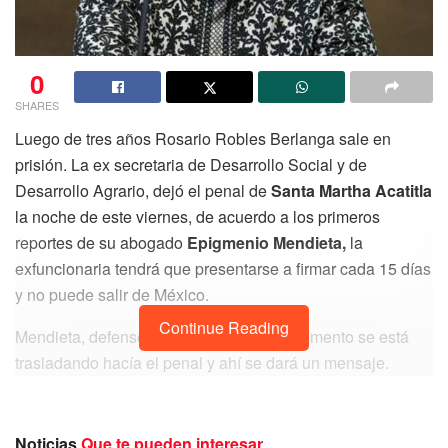
0
SHARES
Luego de tres años Rosario Robles Berlanga sale en
prisión. La ex secretaria de Desarrollo Social y de
Desarrollo Agrario, dejó el penal de
Santa Martha Acatitla
la noche de este viernes, de acuerdo a los primeros
reportes de su abogado
Epigmenio Mendieta,
la
exfuncionaria tendrá que presentarse a firmar cada 15 días
y no puede salir de México.
Continue Reading
Mendieta, defensor de Robles en este momento se está
trasladando hacía el penal y ahí se dará un mensaje.
La ex funcionaria de
Enrique Peña Nieto
estaba en prisión
preventiva desde 2019 acusada de “ejercicio indebido del
Noticias
Que te pueden interesar