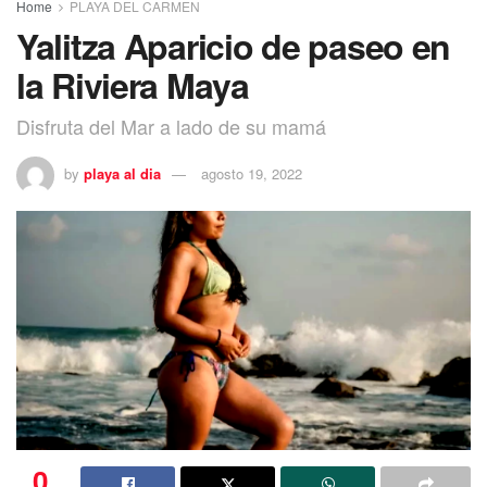
Home
PLAYA DEL CARMEN
Yalitza Aparicio de paseo en
la Riviera Maya
Disfruta del Mar a lado de su mamá
by
playa al dia
agosto 19, 2022
0