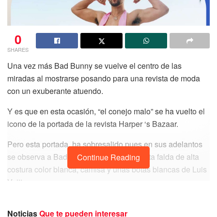
0
SHARES
Una vez más Bad Bunny se vuelve el centro de las
miradas al mostrarse posando para una revista de moda
con un exuberante atuendo.
Y es que en esta ocasión, “el conejo malo” se ha vuelto el
icono de la portada de la revista Harper ‘s Bazaar.
Pero esta portada, ha sobresalido pues en sus adelantos
se observa a Bad Bunny con una chaqueta falda de alta
Continue Reading
costura color blanca, camisa y unas botas blancas de Luis
Vuitton.
En general el outfit que lleva puesto, se torna como un look
Noticias
Que te pueden interesar
de novia. Incluso Bad Bunny no dudó en llevar accesorios