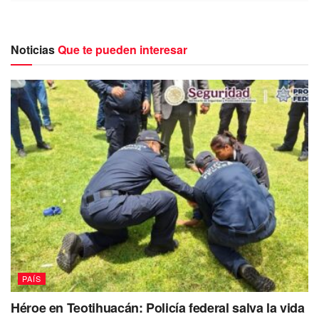
que sus hijos no se interesan por saber siquiera si vive o
no.
Noticias
Que te pueden interesar
De acuerdo con el testimonio de la mujer de nombre Isabel
Méndez Jiménez, ella vive en Oaxaca acompañada de sus
gatitos y un perrito. Contó que a pesar de que tiene 16
hijos, ninguno de ellos la visita:
“Yo tuve 16 hijitos. No ninguno, ni saben
si vivo o no”, dijo la mujer en medio del
llanto.
Reproductor
Media error: Format(s) not supported or source(s) not found
de
Descargar archivo: https://54.196.141.79/wp-
vídeo
content/uploads/2022/08/ssstik.io_1661008951122.mp4?_=1
PAÍS
Héroe en Teotihuacán: Policía federal salva la vida