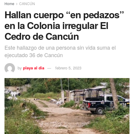
Home
CANCÚN
Hallan cuerpo “en pedazos”
en la Colonia irregular El
Cedro de Cancún
Este hallazgo de una persona sin vida suma el
ejecutado 36 de Cancún
by
playa al dia
febrero 5, 2023