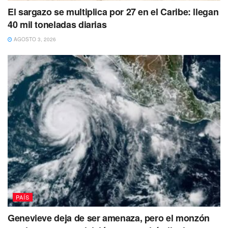
El sargazo se multiplica por 27 en el Caribe: llegan
40 mil toneladas diarias
AGOSTO 3, 2026
En la carretera del percance la circulación se vio afectada
por varias horas, mientras que los heridos fueron
trasladados a diversos hospitales aledaños al lugar del
percance.
Tags:
Accidente
Lesionados
México
muertos
peregrinos
Puebla
PAÍS
Genevieve deja de ser amenaza, pero el monzón