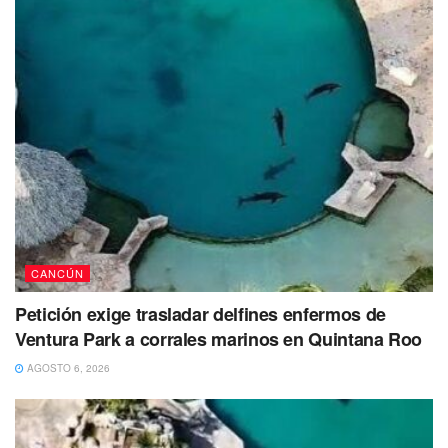
Según refirieron los vecinos, nadie se percató del
momento en el que pudieron haber sido tiradas las bolsas,
creyendo que podría haber sido durante la noche o
madrugada de este día, debido a que no cuentan con
alumbrado público.
Tras el reporte, elementos de la policía Quintana Roo
acudieron a verificarlo, encontrándose con un cuerpo qué
se encontraba distribuida en diversas bolsas de basura.
CANCÚN
Petición exige trasladar delfines enfermos de
Ventura Park a corrales marinos en Quintana Roo
AGOSTO 6, 2026