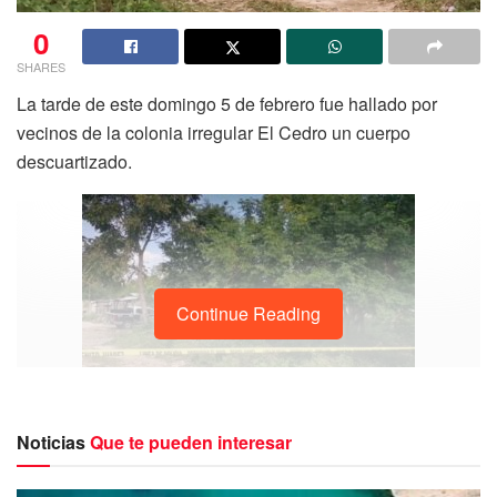
0
SHARES
La tarde de este domingo 5 de febrero fue hallado por
vecinos de la colonia irregular El Cedro un cuerpo
descuartizado.
Continue Reading
Los colonos dieron aviso a las autoridades por medio de
Noticias
Que te pueden interesar
un reporte al 911 en el que señalaron, habían bolsas
negras sospechosas en un camino de terracería del lugar.