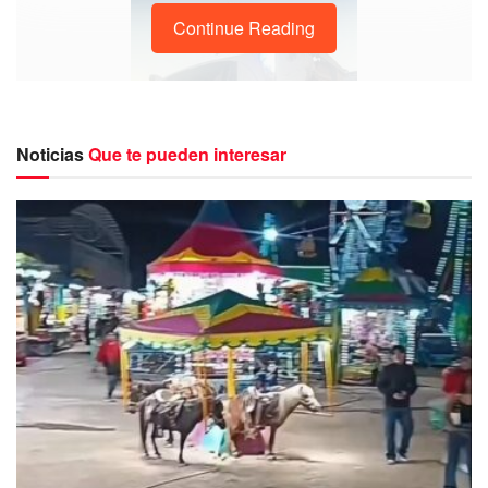
Continue Reading
Noticias
Que te pueden interesar
El autobús había salido de la ciudad de Puebla con
destino a la capital del país con un total 51 feligreses que
tenía planeado la visita a la basílica de Guadalupe.
A decir por los propios pasajeros del autobús, una falla
mecánica habría sido el origen de la tragedia.