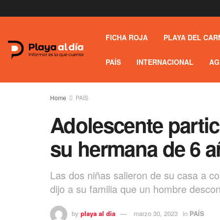
FICHA ROJA
PLAYA DEL CAR
PAÍS
INTERNACIONAL
AG
Home
PAÍS
Adolescente partic
su hermana de 6 a
Las dos niñas salieron de su casa a c
dijo a su familia que un hombre descon
by
playa al dia
marzo 30, 2023
in
PAÍS