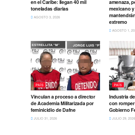
en el Caribe: llegan 40 mil
amenaza, p
toneladas diarias
mexicano y 
mantendrán 
AGOSTO 3, 2026
extremo
AGOSTO 1, 20
PAÍS
PAÍS
Vinculan a proceso a director
Industria de
de Academia Militarizada por
con romper
feminicidio de Dafne
Gobierno F
JULIO 31, 2026
JULIO 29, 202