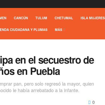
MEN
CANCÚN
TULUM
CHETUMAL
ISLA MUJERES
ENDA CIUDADANA Y PLUMAS
MÁS
ipa en el secuestro de
ños en Puebla
omprar pan, pero solo regresó la mayor, quien
ocido le había arrebatado a la infante.
0