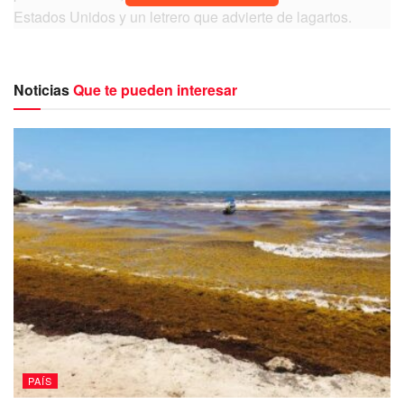
Estados Unidos y un letrero que advierte de lagartos.
Noticias
Que te pueden interesar
La persona que va narrando primero muestra que se
encuentra en suelo mexicano, en Piedras Negras,
Coahuila, mostrando en el vídeo que el lugar se encuentra
fuertemente vigilado por lanchas de la patrulla fronteriza,
quienes advierten a los que intentan cruzar de los peligros
a los que se enfrentaran si intentan llegar de México a los
Estados Unidos.
PAÍS
“Este es el famoso Río Bravo que divide a México y