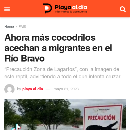
Home
PAÍS
Ahora más cocodrilos
acechan a migrantes en el
Río Bravo
“Precaución Zona de Lagartos”, con la imagen de
este reptil, advirtiendo a todo el que intenta cruzar.
by
playa al dia
mayo 21, 2023