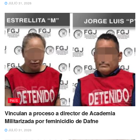
JULIO 31, 2026
En esta publicación al principio se puede observar un
letrero en español donde se puede leer
“Precaución
Zona de Lagartos”
, con la imagen de este reptil,
advirtiendo a todo el que intenta cruzar.
Esta no sería la primera vez en la que se advierte a los que
intentan alcanzar el sueño americano de encontrarse con
estos reptiles en el Río Bravo.
PAÍS
Vinculan a proceso a director de Academia
Militarizada por feminicidio de Dafne
JULIO 31, 2026