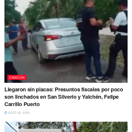
fuertemente por los sujetos.
Afortunadamente tanto el personal del bar como los
clientes pudieron salir ilesos del siniestro.
Recordemos que
este bar es conocido por varios
habitantes de la zona
, pero al parecer las autoridades
‘desconocían’ el lugar.
CANCÚN
Tags:
Bar
Cancun
incendio
Llegaron sin placas: Presuntos fiscales por poco
son linchados en San Silverio y Yalchén, Felipe
Carrillo Puerto
JULIO 30, 2026