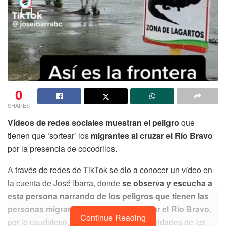
0
SHARES
Vídeos de redes sociales muestran el peligro
que
tienen que ‘sortear’ los
migrantes al cruzar el Río Bravo
por la presencia de cocodrilos.
A través de redes de TikTok se dio a conocer un vídeo en
la cuenta de José Ibarra, donde
se observa y escucha a
esta persona narrando de los peligros que tienen las
personas migrantes que intentan cruzar el Río Bravo
,
Continue Reading
por lo caudaloso, la vigilancia de las autoridades de los