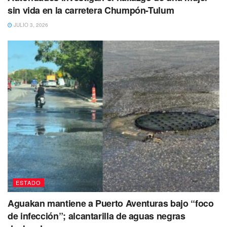
del Carmen, Quintana Roo
.
sin vida en la carretera Chumpón-Tulum
JULIO 3, 2026
ESTADO
La joven fue reportada como desaparecida este 20 de
Aguakan mantiene a Puerto Aventuras bajo “foco
mayo de 2023. Hasta el momento se presume como
de infección”; alcantarilla de aguas negras
persona no localizada, de tal forma que se ha activado una