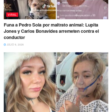
VIRAL
Funa a Pedro Sola por maltrato animal: Lupita
Jones y Carlos Bonavides arremeten contra el
conductor
JULIO 9, 2026
Un video compartido en redes sociales capturó el
momento en el que el turista fue alcanzado por personal
de seguridad de la zona arqueológica para indicarle que
bajara de la pirámide de
Kukulkán
y una vez abajo recibió
una buena “dotación” de palazos.
El turista tuvo que pagar además una multa por
desobedecer los anuncios que hay en diversos puntos de
la zona.
El pasado 20 de noviembre de 2022, fue una turista la que