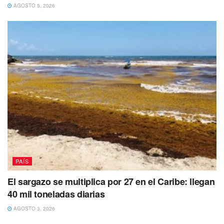
personas, ya que estamos pensando
AGOSTO 5, 2026
que este espacio no será abierto a la
visita masiva, sino a un grupo
reducido”, dice.
PAÍS
El sargazo se multiplica por 27 en el Caribe: llegan
40 mil toneladas diarias
AGOSTO 3, 2026