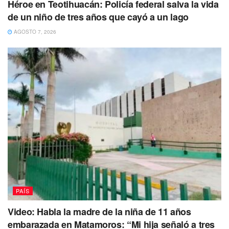
Héroe en Teotihuacán: Policía federal salva la vida
de un niño de tres años que cayó a un lago
AGOSTO 7, 2026
Así que al abrir este espacio haremos
que el público no se concentre en un
área, sino que tendrán nuevos
elementos de interés para acercarse al
conocimiento de los mayas antiguos”,
indica.
PAÍS
El conjunto Serie Inicial, apunta el arqueólogo, hace
Video: Habla la madre de la niña de 11 años
referencia a una fecha específica, entre el año 800 y 900
embarazada en Matamoros: “Mi hija señaló a tres