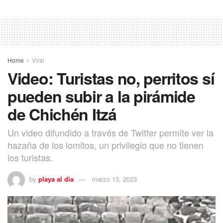
Home
Viral
Video: Turistas no, perritos sí
pueden subir a la pirámide
de Chichén Itzá
Un video difundido a través de Twitter permite ver la
hazaña de los lomitos, un privilegio que no tienen
Creo que la apertura del museo de sitio
los turistas.
jugará un papel fundamental para
difundir los valores patrimoniales del
by
playa al dia
marzo 13, 2023
sitio arqueológico como un legado muy
frágil, que puede tener peligro de
desaparecer si no los cuidamos.