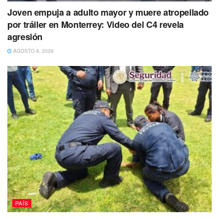
relacionadas, aparentemente, con el
Joven empuja a adulto mayor y muere atropellado
tema de la fertilidad, en donde
por tráiler en Monterrey: Video del C4 revela
agresión
podemos ver representaciones del
Popol Vuh en los paneles de los
AGOSTO 8, 2026
edificios”, describe Santos.
Es un espacio importante que próximamente abrirá,
abunda, junto con un Centro de Atención a Visitantes
(Catvi) que servirá para ordenar el comercio ambulante y
semifijo, y un museo (de sitio) que ayudará a diversificar la
visita pública, ya que actualmente se concentra en la parte
central de Chichén Itzá.
PAÍS