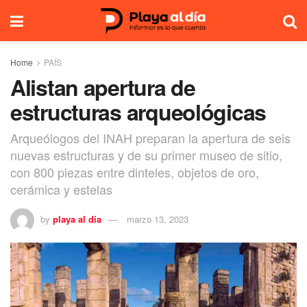
Home
PAÍS
Alistan apertura de
estructuras arqueológicas
Arqueólogos del INAH preparan la apertura de seis
nuevas estructuras y de su primer museo de sitio,
con 800 piezas entre dinteles, objetos de oro,
cerámica y estelas
by
playa al dia
marzo 13, 2023