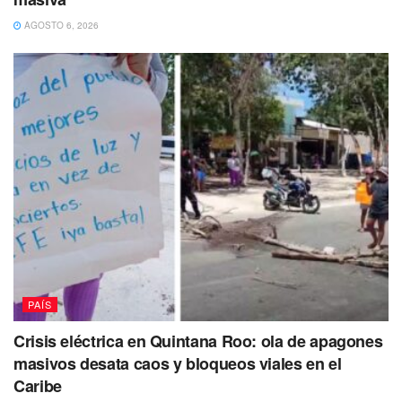
famosas banquetas que servían como
AGOSTO 6, 2026
camas, o elementos que nos ayudarán
a imaginar cómo fue la vida cotidiana
en estos espacios”, detalla.
Además de que toda la iconografía que decora esta área
nos remite a los mismos orígenes étnicos de este grupo,
junto con elementos de fertilidad y los mitos de creación de
los antiguos mayas.
Santos explica que para recorrer el camino entre la
Pirámide de Kukulcán y estas estructuras se diseñará un
recorrido ecoarqueológico.
PAÍS
Posiblemente será un recorrido a pie o
Crisis eléctrica en Quintana Roo: ola de apagones
en algún transporte eléctrico que
masivos desata caos y bloqueos viales en el
Caribe
permita llevar a un número reducido de