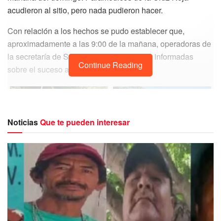
acudieron al sitio, pero nada pudieron hacer.
Con relación a los hechos se pudo establecer que,
aproximadamente a las 9:00 de la mañana, operadoras de
la secretaría de Seguridad Pública fueron informadas
Continue Reading
sobre el suceso a través de una llamada.
Noticias
Que te pueden interesar
De inmediato, elementos policiales acudieron al llamado,
quienes al llegar se percataron que se trataba de un
vehículo gris que se encontraba dentro de la maleza,
totalmente destrozado.