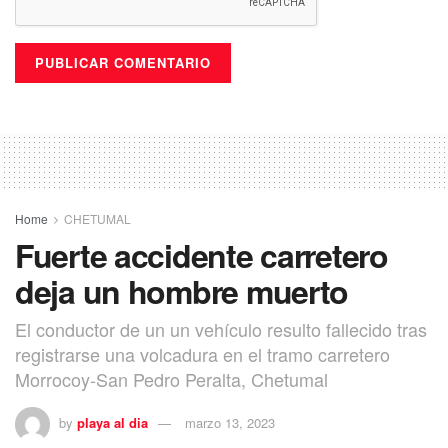
Home
CHETUMAL
Fuerte accidente carretero
deja un hombre muerto
El conductor de un un vehículo resulto fallecido tras
registrarse una volcadura en el tramo carretero
Morrocoy-San Pedro Peralta, Chetumal
by
playa al dia
marzo 13, 2023