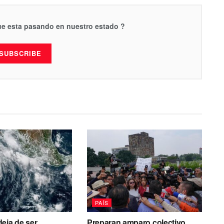
que esta pasando en nuestro estado ?
SUBSCRIBE
PAÍS
eja de ser
Preparan amparo colectivo