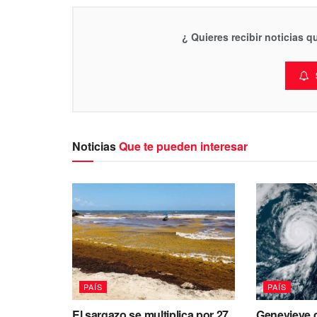
¿ Quieres recibir noticias 
Noticias
Que te pueden interesar
PAÍS
PAÍS
El sargazo se multiplica por 27
Genevieve d