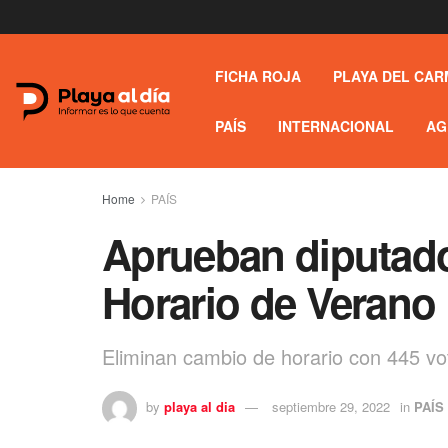
FICHA ROJA
PLAYA DEL CAR
PAÍS
INTERNACIONAL
AG
Home
PAÍS
Aprueban diputado
Horario de Verano
Eliminan cambio de horario con 445 vo
by
playa al dia
septiembre 29, 2022
in
PAÍS