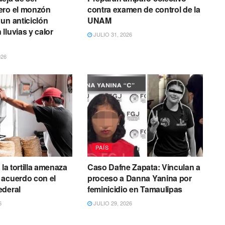
ero el monzón
contra examen de control de la
un anticiclón
UNAM
lluvias y calor
JULIO 31, 2026
026
PAÍS
 la tortilla amenaza
Caso Dafne Zapata: Vinculan a
 acuerdo con el
proceso a Danna Yanina por
ederal
feminicidio en Tamaulipas
6
JULIO 29, 2026