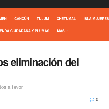
MEN
CANCÚN
TULUM
CHETUMAL
ISLA MUJERES
ENDA CIUDADANA Y PLUMAS
MÁS
s eliminación del
tos a favor
0