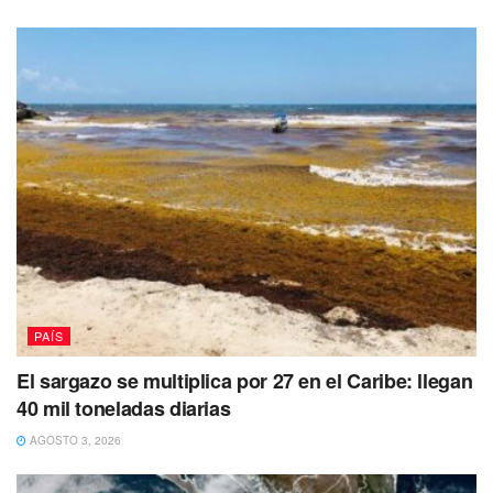
Tags:
Borgista
Detención
Fiscalía anticorrupción
Peculado
Roberto Borge
Yucatán
PAÍS
El sargazo se multiplica por 27 en el Caribe: llegan
40 mil toneladas diarias
AGOSTO 3, 2026