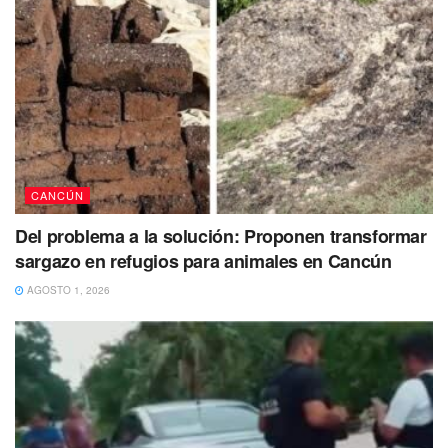
transparencia y confianza de los cancunenses en su
gobierno municipal.
Con estas adiciones aprobadas, la Presidencia Municipal,
a través de la Secretaría Técnica, será la encargada de
desarrollar, regular y vigilar la implementación del proyecto
de “Gobierno Digital”.
Tags:
Cancún
Digitalización
E-Cun
Mara Lezama
CANCÚN
Del problema a la solución: Proponen transformar
sargazo en refugios para animales en Cancún
AGOSTO 1, 2026