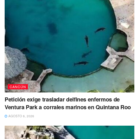
información del Ayuntamiento, apoyados en la plataforma
E-CUN y en muchas más herramientas. Esto sin duda,
coloca a Benito Juárez como municipio líder en Gobierno
Digital en Quintana Roo”, resaltó la Presidente Municipal
Mara Lezama.
Comunicador perdió la batalla contra el
coronavirus
https://t.co/VduI9aRtNV
— playaaldia (@playaaldia)
August 12, 2020
CANCÚN
Estas bases jurídicas se consolidaron gracias a la
Petición exige trasladar delfines enfermos de
aprobación de la adición de artículos al Bando de
Ventura Park a corrales marinos en Quintana Roo
Gobierno y Policía del Municipio de Benito Juárez y a la
AGOSTO 6, 2026
incorporación de fracciones al Reglamento Interior de la
Oficina de la Presidencia Municipal, durante la
Cuadragésima Sexta Sesión Ordinaria de Cabildo.