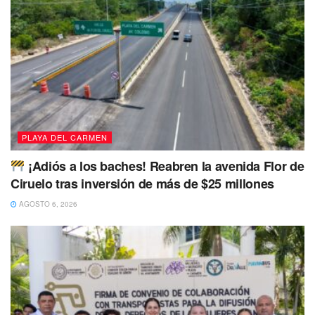
Nacional de la Segunda Edad, que lucha para que las
personas entre 45 y 64 años de edad sigan teniendo
opciones laborales.
#PuertoAventuras
debería de contar con su
propio presupuesto
https://t.co/AkDyL8ccRZ
— playaaldia (@playaaldia)
August 12, 2020
PLAYA DEL CARMEN
¡Adiós a los baches! Reabren la avenida Flor de
La gente de Playa del Carmen le recuerda por su apoyo a
Ciruelo tras inversión de más de $25 millones
diversas causas sociales. Y aunque siempre le tendió la
AGOSTO 6, 2026
mano a mucha gente a lo largo de su vida y durante los
muchos años que vivió en Playa del Carmen, por
desgracia en sus últimos momentos ya no contó con
recursos para poder recuperarse del Covid-19, tal como lo
expresó en una de sus últimas publicaciones en redes
sociales.