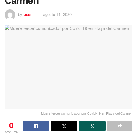
Carmen
by
user
agosto 11, 2020
Muere tercer comunicador por Covid-19 en Playa del Carmen
0
SHARES