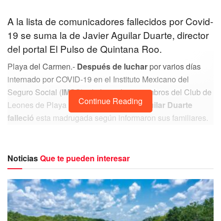
A la lista de comunicadores fallecidos por Covid-
19 se suma la de Javier Aguilar Duarte, director
del portal El Pulso de Quintana Roo.
Playa del Carmen.-
Después de luchar
por varios días
internado por COVID-19 en el Instituto Mexicano del
Seguro Social (
IMSS
), el abogado y miembros del Club de
Continue Reading
Leones de Playa del Carmen,
Javier Aguilar Duarte
falleció
esta madrugada según informaron sus familiares.
El anuncio agrega que están en espera de lo que indique
la autoridad de Salud, pues aun no se sabe si habrá
velatorio.
Noticias
Que te pueden interesar
Javier Aguilar Duarte fue conocido por ser el director
general de Radio El Playense. También se le recuerda
como dirigente del Club de Leones de Playa del Carmen.
El abogado de profesión y periodista también se
desempeñó al frente de organismos como el Movimiento