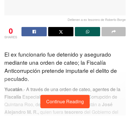
Detienen a ex tesorero de Roberto Borge
0
SHARES
El ex funcionario fue detenido y asegurado
mediante una orden de cateo; la Fiscalía
Anticorrupción pretende imputarle el delito de
peculado.
Yucatán
.- A través de una orden de cateo, agentes de la
Fiscalía
Especializada en Combate a la Corrupción de
Continue Reading
Quintana Roo, detuvieron en Mérida Yucatán a
José
Alejandro M. R.,
quien fuera
tesorero
del Gobierno del
Estado, durante la administración de
Roberto Borge.
De acuerdo con la información recabada fue entre las 5 y 6