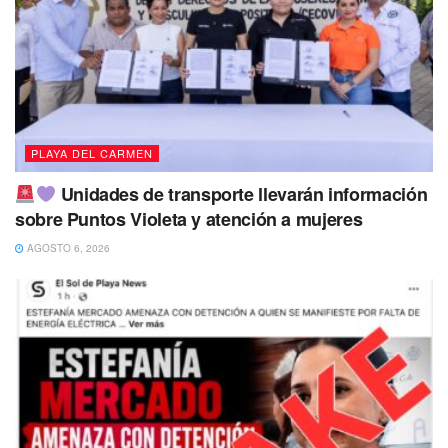
En el post en Facebook decía que se sentía solo y
lamentaba no tener ni para comprar o rentar un tanque de
oxígeno. Pese a ello recibió muchas muestras de apoyo de
la gente en dicha publicación.
Descanse en paz Javier Aguilar Duarte, importante
personaje de Playa del Carmen en los últimos años, quien
PLAYA DEL CARMEN
apoyó diversas causas sociales y hoy por desgracia,
muere a causa del COVID-19.
Unidades de transporte llevarán información
sobre Puntos Violeta y atención a mujeres
Tags:
COVID-19
Javier Duarte
Periodismo
AGOSTO 6, 2026
Playa del Carmen