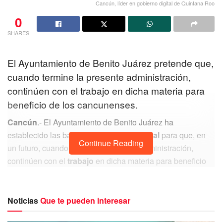
Cancún, líder en gobierno digital de Quintana Roo
0
SHARES
El Ayuntamiento de Benito Juárez pretende que,
cuando termine la presente administración,
continúen con el trabajo en dicha materia para
beneficio de los cancunenses.
Cancún
.- El Ayuntamiento de Benito Juárez ha
establecido las bases del
Gobierno Digital
para que, en
Continue Reading
un futuro, cuando termine la presente administración,
continúen con el
trabajo
en dicha materia para beneficio
de los cancunenses y sea un legado de
combate a la
corrupción
.
“Hemos logrado importantes avances en la
digitalización
Noticias
Que te pueden interesar
de trámites, servicios y solicitudes, y en general de toda la