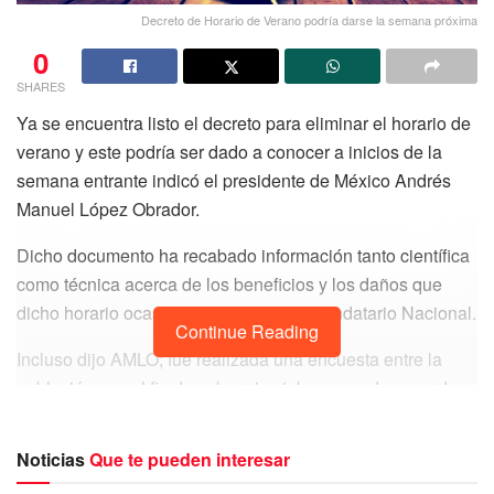
Decreto de Horario de Verano podría darse la semana próxima
0
SHARES
Ya se encuentra listo el decreto para eliminar el horario de
verano y este podría ser dado a conocer a inicios de la
semana entrante indicó el presidente de México Andrés
Manuel López Obrador.
Dicho documento ha recabado información tanto científica
como técnica acerca de los beneficios y los daños que
dicho horario ocasiona, puntualizó el mandatario Nacional.
Continue Reading
Incluso dijo AMLO; fue realizada una encuesta entre la
población con el fin de saber si estaban o no de acuerdo
en poner fin al horario de verano en el país.
Noticias
Que te pueden interesar