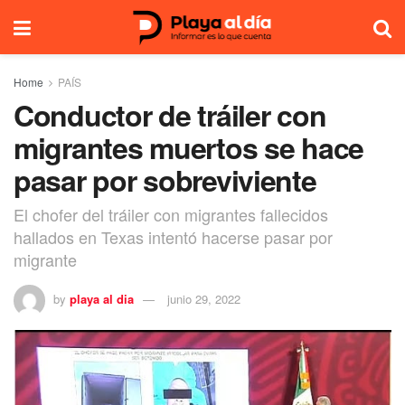
Home
PAÍS
Conductor de tráiler con
migrantes muertos se hace
pasar por sobreviviente
El chofer del tráiler con migrantes fallecidos
hallados en Texas intentó hacerse pasar por
migrante
by
playa al dia
junio 29, 2022