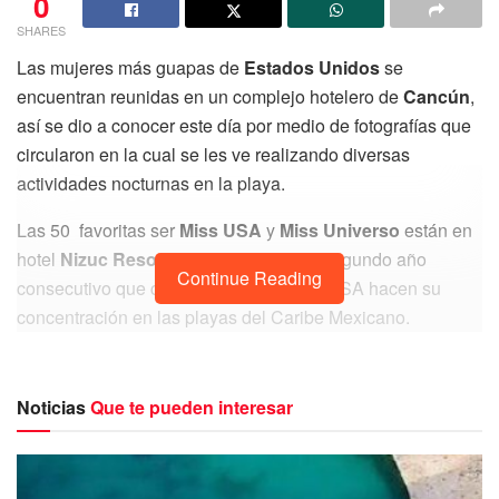
0
SHARES
Las mujeres más guapas de
Estados Unidos
se
encuentran reunidas en un complejo hotelero de
Cancún
,
así se dio a conocer este día por medio de fotografías que
circularon en la cual se les ve realizando diversas
actividades nocturnas en la playa.
Las 50 favoritas ser
Miss USA
y
Miss Universo
están en
hotel
Nizuc Resort & Spa
y este es el segundo año
Continue Reading
consecutivo que concursantes de Miss USA hacen su
concentración en las playas del Caribe Mexicano.
Aguakan deja sin agua a
#PlayadelCarmen
y
#Cancún
via
@playaaldia
Noticias
Que te pueden interesar
https://t.co/4CuqLc0kfp
pic.twitter.com/OkyXQnYWLT
— playaaldia (@playaaldia)
June 29, 2022