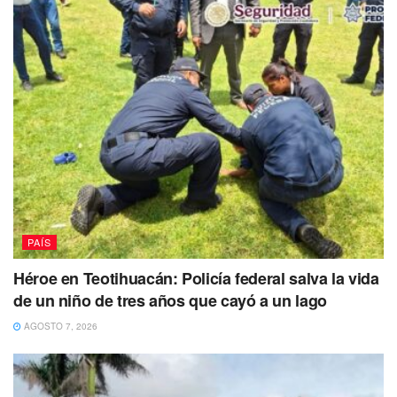
entonces este pues cuando empiecen a laborar”, señaló
Obrador.
Te Puede Interesar:
Diputados van por la legalización de la
eutanasia en México
De dar pasó a esta iniciativa para eliminar el actual horario
de verano sería en el mes de octubre cuándo se
implementa está estrategia que tiene como fin el ahorro de
energía lo cual ha sido puesto en duda por el actual
gobierno Federal
PAÍS
Tags:
AMLO
decreto
Diputados
horario de verano
Héroe en Teotihuacán: Policía federal salva la vida
de un niño de tres años que cayó a un lago
AGOSTO 7, 2026