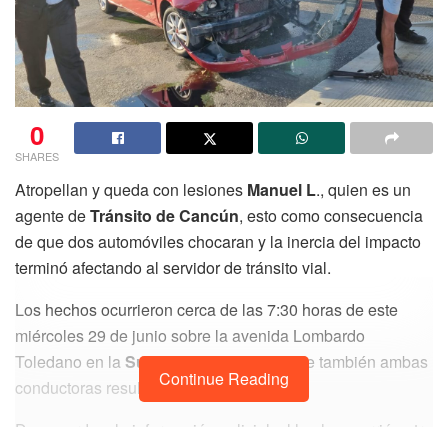
0
SHARES
Atropellan y queda con lesiones
Manuel L
., quien es un
agente de
Tránsito de Cancún
, esto como consecuencia
de que dos automóviles chocaran y la inercia del impacto
terminó afectando al servidor de tránsito vial.
Los hechos ocurrieron cerca de las 7:30 horas de este
miércoles 29 de junio sobre la avenida Lombardo
Toledano en la
Supermanzana 91
, donde también ambas
Continue Reading
conductoras resultaron con lesiones.
De acuerdo a la información policial, el hecho ocurrió entre