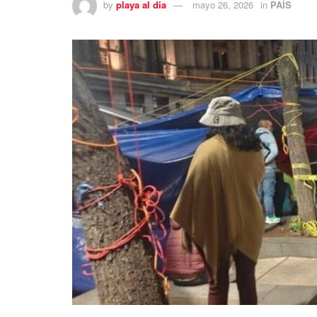
by
playa al dia
mayo 26, 2026
in
PAÍS