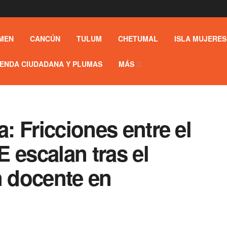
MEN
CANCÚN
TULUM
CHETUMAL
ISLA MUJERES
ENDA CIUDADANA Y PLUMAS
MÁS
a: Fricciones entre el
 escalan tras el
n docente en