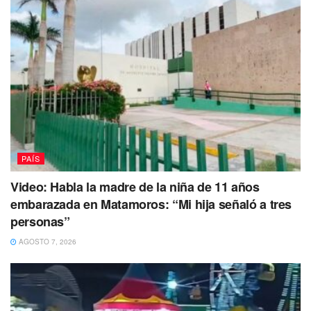
limpieza o limpiar tu casa en las primeras horas del año
nuevo, se considera estar ahuyentando ocurriendo la
buena suerte y abundancia en tu hogar.
Tags:
Abundancia
Buena suerte
Prosperidad
Rituales de año nuevo
PAÍS
Video: Habla la madre de la niña de 11 años
embarazada en Matamoros: “Mi hija señaló a tres
personas”
AGOSTO 7, 2026