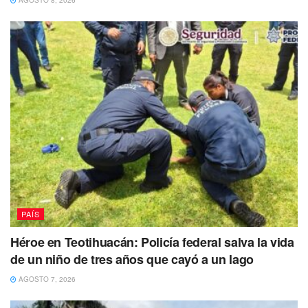
Noria de Los Ángeles, una familia fue víctima de un hecho
violento, lamentablemente murieron dos miembros de esta
familia y uno de los cuales era seminarista de nuestro
seminario diocesano” reza el comunicado.
PAÍS
Héroe en Teotihuacán: Policía federal salva la vida
de un niño de tres años que cayó a un lago
AGOSTO 7, 2026
De manera preliminar trascendió qué sujetos armados