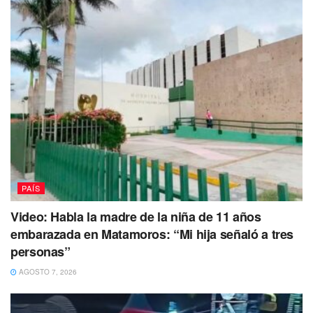
intentaron despojar de un vehículo a una familia, sin
embargo al intentar unir los sicarios comenzaron a
rafaguear matando al joven y al niño que se encontraban
jugando en la calle.
Tags:
ataque
iglesia católica
muertos
violencia
Zacatecas
PAÍS
Video: Habla la madre de la niña de 11 años
embarazada en Matamoros: “Mi hija señaló a tres
personas”
AGOSTO 7, 2026