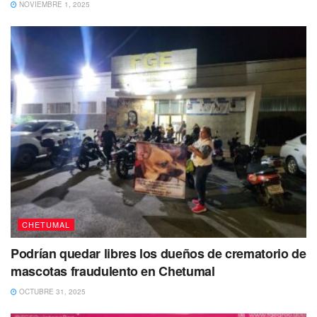
NOVIEMBRE 1, 2025
El masculino fue reportado como desaparecido el 27 de
abril de 2023. Hasta el momento se presume como
persona no localizada, de tal forma que se ha activado una
ficha de búsqueda en la Fiscalía General del Estado
CHETUMAL
(FGE).
Podrían quedar libres los dueños de crematorio de
El hombre es de complexión robusta, es de tez morena,
mascotas fraudulento en Chetumal
tiene cabello oscuro, ondulado, corto, ojos café.
OCTUBRE 31, 2025
Tiene un peso aproximado de 70 kilogramos y una