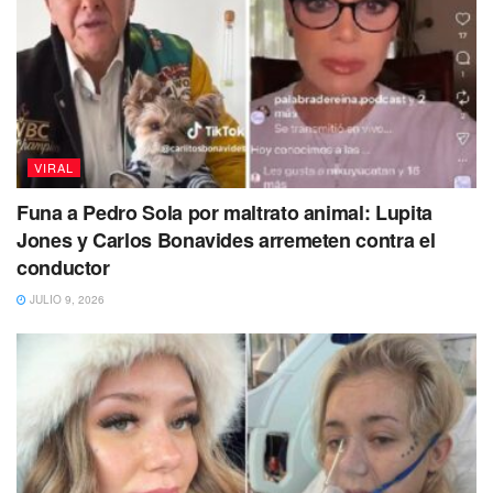
Este aberrante caso sucedió en Perú, dándose a conocer
luego que Walter Solís Calero, fuera interceptado por la
subdirectora de la escuela cuando salió del baño de las
menores de edad, con mochila y al parecer su celular
donde ya tenía imágenes de las niñas.
VIRAL
Funa a Pedro Sola por maltrato animal: Lupita
Jones y Carlos Bonavides arremeten contra el
conductor
JULIO 9, 2026