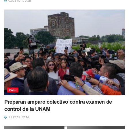
AGOSTO 1, 2026
#Entérate
https://t.co/0LFHKgWG34
pic.twitter.com/sfFJPGV9qt
— playaaldia (@playaaldia)
May 2, 2023
El mismo informe continúa señalando que un
aproximado
de 2.1 millones murieron entre las edades de 5 y 24
años en el mundo.
Lo cierto es que esta pequeña, ya no volverá a su casa y
un asesino está suelto y los otros pequeños y pequeñas
de su comunidad están en peligro.
PAÍS
Preparan amparo colectivo contra examen de
control de la UNAM
JULIO 31, 2026