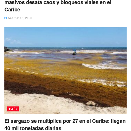
masivos desata caos y bloqueos viales en el
Caribe
La menor presentaba severas huellas de
violencia, y habría sido abandonada al
AGOSTO 5, 2026
fondo de un barranco de 50 metros,
indicó la Secretaría de Seguridad Pública
del Estado.
PAÍS
El sargazo se multiplica por 27 en el Caribe: llegan
40 mil toneladas diarias