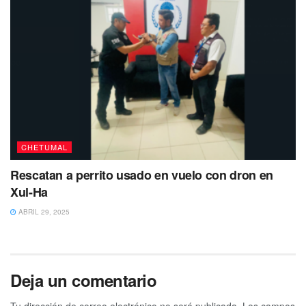
estatura de 1.70 metros. Como seña particular tiene una
cicatriz en la frente y en las mejillas marca de acné.
Si tienes información de su paradero, sus familiares y
autoridades agradecerían mucho que por favor te
comuniques al
984 8730163
.
Tags:
Chetumal
desaparecido
FGE
QuintanaRoo
Se busca
CHETUMAL
Rescatan a perrito usado en vuelo con dron en
Xul-Ha
ABRIL 29, 2025
Deja un comentario