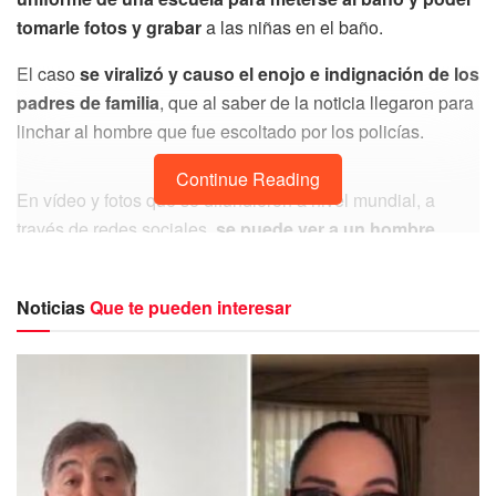
tomarle fotos y grabar
a las niñas en el baño.
El caso
se viralizó y causo el enojo e indignación de los
padres de familia
, que al saber de la noticia llegaron para
linchar al hombre que fue escoltado por los policías.
Continue Reading
En vídeo y fotos que se difundieron a nivel mundial, a
través de redes sociales,
se puede ver a un hombre
pequeño, vestido con uniforme de colegiala, con dos
coletas, siendo expuesto por al interior de la escuela,
Noticias
Que te pueden interesar
para luego sacarlo de la escuela, donde ya lo esperaba
un grupo de padres de familia
, quienes trataban de
quitarse a los policías que llevaban al hombre que en
todo
momento cubría su rostro un cubrebocas, lo que le dio
la facilidad de entrar al recinto
escolar con un gorro en la
cabeza.