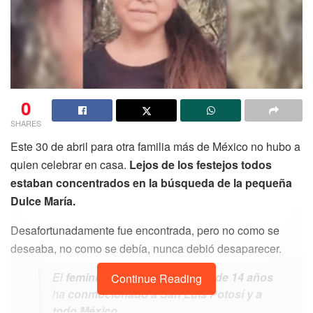
0
SHARES
Este 30 de abril para otra familia más de México no hubo a
quien celebrar en casa.
Lejos de los festejos todos
estaban concentrados en la búsqueda de la pequeña
Dulce María.
Desafortunadamente fue encontrada, pero no como se
deseaba, no como se debía, nunca debió desaparecer.
El
feminicidio
de esta
pequeña de 14 años
Continue Reading
ha
conmocionado a San Luis Potosí y a
todo México
.