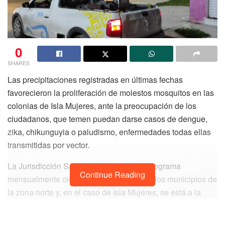
0
SHARES
Las precipitaciones registradas en últimas fechas
favorecieron la proliferación de molestos mosquitos en las
colonias de Isla Mujeres, ante la preocupación de los
ciudadanos, que temen puedan darse casos de dengue,
zika, chikunguyia o paludismo, enfermedades todas ellas
transmitidas por vector.
La Jurisdicción Sanitaria Número Dos, programa
Continue Reading
mensualmente ciclos de nebulización en los municipios de
la zona norte y, en el caso de Isla Mujeres, se está a la
espera de que lleguen los insumos para arrancar con las
actividades enfocadas a la eliminación de mosquitos