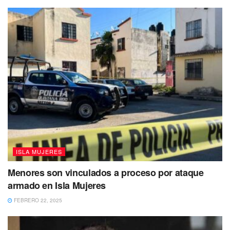
Y con objeto de descubrir posibles casos de paludismo,
epidemiólogos de Vectores visitan las unidades médicas
de la zona norte para la recolecta de gotas gruesas que
permitan detectar la enfermedad, que en el caso de Isla
Mujeres han arrojado, hasta el momento, resultados
negativos.
ISLA MUJERES
Menores son vinculados a proceso por ataque
armado en Isla Mujeres
FEBRERO 22, 2025
Como se ha mencionado en ocasiones anteriores, las