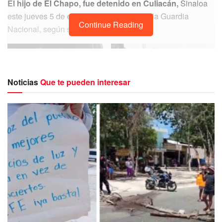
El hijo de El Chapo, fue detenido en Culiacán,
Sinaloa
este jueves 5 de enero por elementos de la Guardia
Continue Reading
Nacional, según su ficha de captura.
Noticias
Que te pueden interesar
El Ratón
permanecerá en el penal federal los próximos
dos meses
en espera de que el gobierno de Estados
Unidos haga la petición formal de extraditarlo.