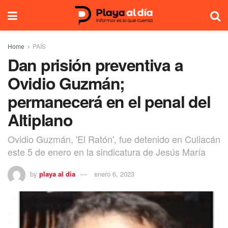
Home
PAÍS
Dan prisión preventiva a
Ovidio Guzmán;
permanecerá en el penal del
Altiplano
Ovidio Guzmán, 'El Ratón', fue detenido en Culiacán
este 5 de enero en la sindicatura de Jesús María
by
playa al dia
enero 6, 2023