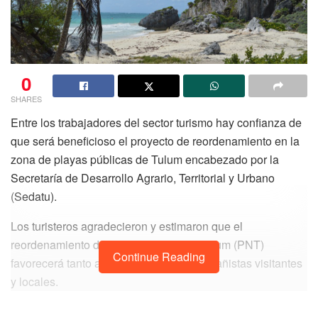
0
SHARES
Entre los trabajadores del sector turismo hay confianza de
que será beneficioso el proyecto de reordenamiento en la
zona de playas públicas de Tulum encabezado por la
Secretaría de Desarrollo Agrario, Territorial y Urbano
(Sedatu).
Los turisteros agradecieron y estimaron que el
reordenamiento del Parque Nacional Tulum (PNT)
Continue Reading
favorecerá tanto a su sector como a los bañistas visitantes
y locales.