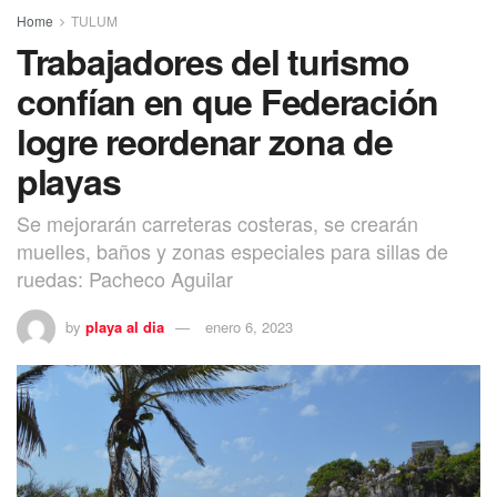
Home
TULUM
Trabajadores del turismo
confían en que Federación
logre reordenar zona de
playas
Se mejorarán carreteras costeras, se crearán
muelles, baños y zonas especiales para sillas de
ruedas: Pacheco Aguilar
by
playa al dia
enero 6, 2023