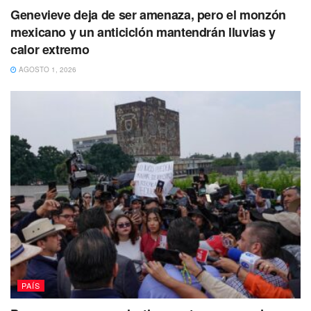
Genevieve deja de ser amenaza, pero el monzón
mexicano y un anticiclón mantendrán lluvias y
calor extremo
AGOSTO 1, 2026
Guzmán López, identificado como El Ratón,
fue
trasladado desde Culiacán a la Ciudad de México
en
medio de bloqueos y enfrentamientos de fuerzas federales
PAÍS
y delincuentes que buscaban ponerlo nuevamente en