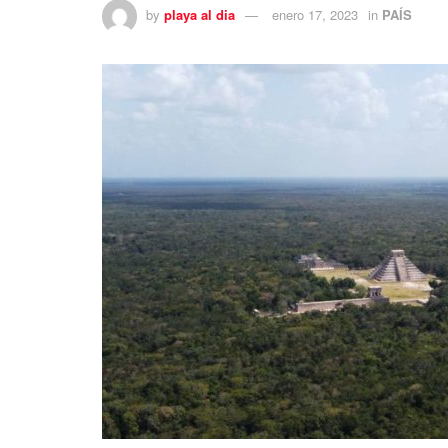
by
playa al dia
enero 17, 2023
in
PAÍS