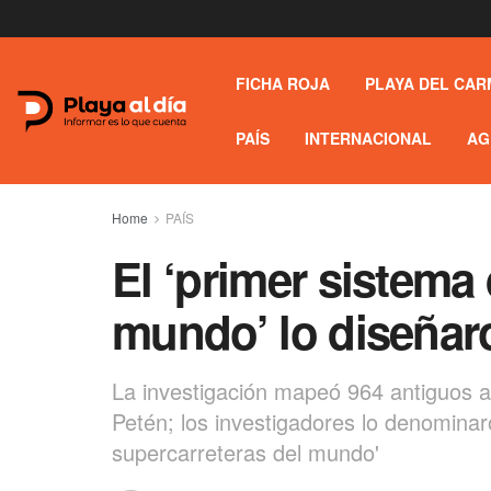
FICHA ROJA
PLAYA DEL CAR
PAÍS
INTERNACIONAL
AG
Home
PAÍS
El ‘primer sistema
mundo’ lo diseñar
La investigación mapeó 964 antiguos a
Petén; los investigadores lo denominar
supercarreteras del mundo'