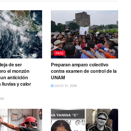
PAÍS
eja de ser
Preparan amparo colectivo
ero el monzón
contra examen de control de la
un anticiclón
UNAM
lluvias y calor
JULIO 31, 2026
026