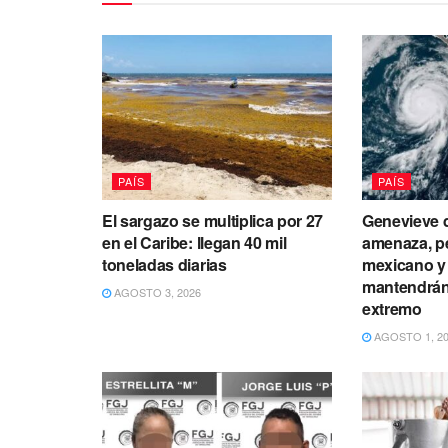
PAÍS
PAÍS
El sargazo se multiplica por 27
Genevieve d
en el Caribe: llegan 40 mil
amenaza, p
toneladas diarias
mexicano y 
mantendrán 
AGOSTO 3, 2026
extremo
AGOSTO 1, 2