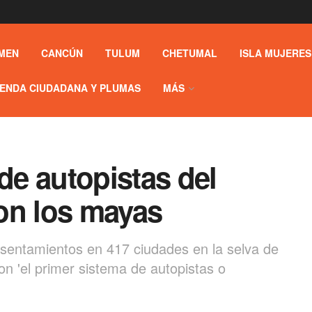
MEN
CANCÚN
TULUM
CHETUMAL
ISLA MUJERES
ENDA CIUDADANA Y PLUMAS
MÁS
 de autopistas del
on los mayas
sentamientos en 417 ciudades en la selva de
on 'el primer sistema de autopistas o